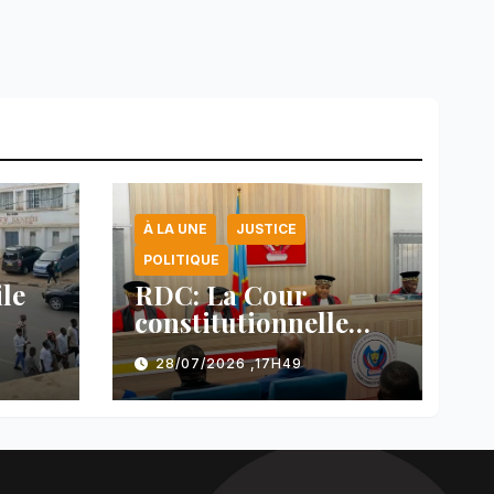
À LA UNE
JUSTICE
POLITIQUE
ile
RDC: La Cour
constitutionnelle
valide la loi
28/07/2026 ,17H49
s
référendaire sous
par
réserves de plusieurs
dispositions