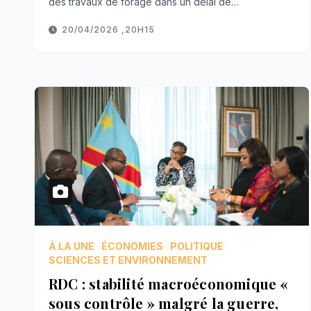
des travaux de forage dans un délai de…
20/04/2026 ,20H15
À LA UNE
ÉCONOMIES
POLITIQUE
SCIENCES ET ENVIRONNEMENT
RDC : stabilité macroéconomique «
sous contrôle » malgré la guerre,