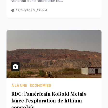
vendredi à une refondation du…
17/04/2026 ,12H44
À LA UNE
ÉCONOMIES
RDC: l’américain KoBold Metals
lance l’exploration de lithium
congolais