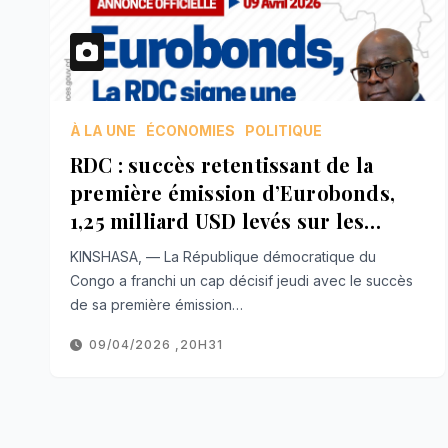
À LA UNE
ÉCONOMIES
POLITIQUE
RDC : succès retentissant de la
première émission d’Eurobonds,
1,25 milliard USD levés sur les
marchés internationaux
KINSHASA, — La République démocratique du
Congo a franchi un cap décisif jeudi avec le succès
de sa première émission…
09/04/2026 ,20H31