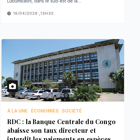
Lubumbashi, dans le sud-est de la…
16/04/2026 ,13H30
À LA UNE
ÉCONOMIES
SOCIÉTÉ
RDC : la Banque Centrale du Congo
abaisse son taux directeur et
interdit les paiements en espèces