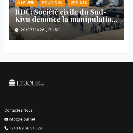
À LA UNE
POLITIQUE
SOCIÉTÉ
RDC: Société civile du Sud-
Kivu dénonce la manipulation
des manifestations par
29/07/2026 ,17H59
l’AFC/M23
Contactez Nous :
info@lejour.net
+243 89 66 54 529