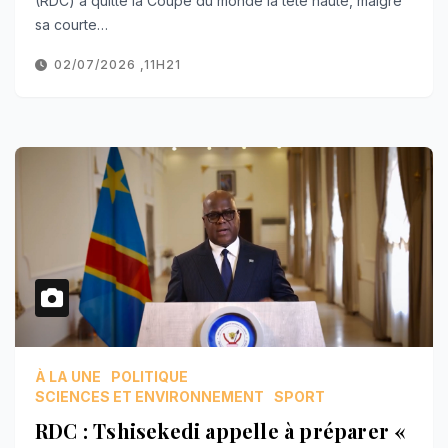
(RDC) a quitté la Coupe du monde la tête haute, malgré
sa courte…
02/07/2026 ,11H21
À LA UNE
POLITIQUE
SCIENCES ET ENVIRONNEMENT
SPORT
RDC : Tshisekedi appelle à préparer «