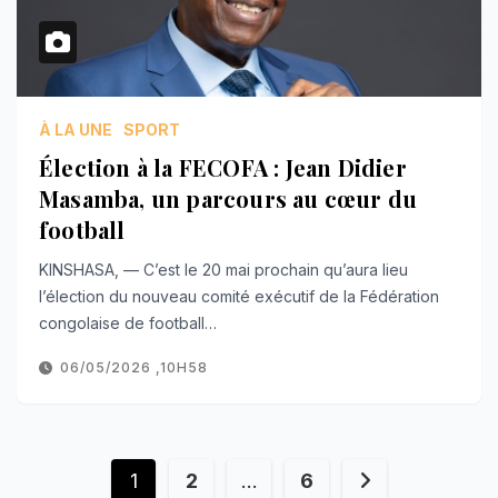
À LA UNE
SPORT
Élection à la FECOFA : Jean Didier
Masamba, un parcours au cœur du
football
KINSHASA, — C’est le 20 mai prochain qu’aura lieu
l’élection du nouveau comité exécutif de la Fédération
congolaise de football…
06/05/2026 ,10H58
Navigation
1
2
…
6