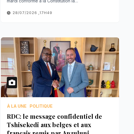
mardi conforme à la Constitution la…
28/07/2026 ,17H49
À LA UNE
POLITIQUE
RDC: le message confidentiel de
Tshisekedi aux belges et aux
français remis par Anzuluni