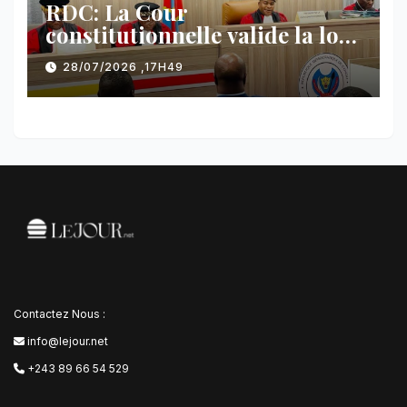
RDC: La Cour
constitutionnelle valide la loi
référendaire sous réserves de
28/07/2026 ,17H49
plusieurs dispositions
Contactez Nous :
info@lejour.net
+243 89 66 54 529