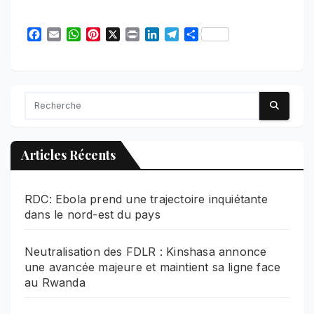
F
E
W
P
X
P
L
T
S
a
m
h
i
r
i
e
h
c
a
a
n
i
n
l
a
e
i
t
t
n
k
e
r
b
l
s
e
t
e
g
e
o
A
r
d
r
o
p
e
I
a
k
p
s
n
m
t
Articles Récents
RDC: Ebola prend une trajectoire inquiétante
dans le nord-est du pays
Neutralisation des FDLR : Kinshasa annonce
une avancée majeure et maintient sa ligne face
au Rwanda