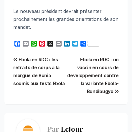
Le nouveau président devrait présenter
prochainement les grandes orientations de son
mandat.
F
E
W
P
X
P
L
T
S
a
m
h
i
r
i
e
h
c
a
a
n
i
n
l
a
Navigation
Ebola en RDC : les
Ebola en RDC : un
e
i
t
t
n
k
e
r
b
l
s
e
t
e
g
e
retraits de corps à la
vaccin en cours de
de
o
A
r
d
r
morgue de Bunia
développement contre
o
p
e
I
a
l’article
soumis aux tests Ebola
la variante Ebola-
k
p
s
n
m
t
Bundibugyo
Par
LeJour