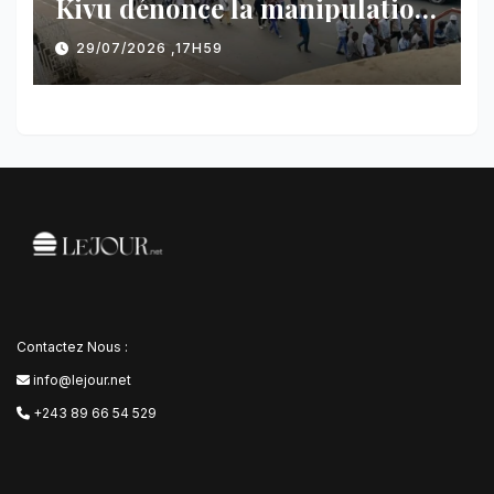
Kivu dénonce la manipulation
des manifestations par
29/07/2026 ,17H59
l’AFC/M23
Contactez Nous :
info@lejour.net
+243 89 66 54 529