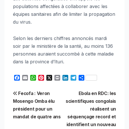
populations affectées à collaborer avec les
équipes sanitaires afin de limiter la propagation
du virus.
Selon les derniers chiffres annoncés mardi
soir par le ministère de la santé, au moins 136
personnes auraient succombé à cette maladie
dans la province d’Ituri.
F
E
W
P
X
P
L
T
S
a
m
h
i
r
i
e
h
c
a
a
n
i
n
l
a
Navigation
Fecofa : Veron
Ebola en RDC: les
e
i
t
t
n
k
e
r
b
l
s
e
t
e
g
e
Mosengo Omba élu
scientifiques congolais
de
o
A
r
d
r
président pour un
réalisent un
o
p
e
I
a
l’article
mandat de quatre ans
séquençage record et
k
p
s
n
m
t
identifient un nouveau