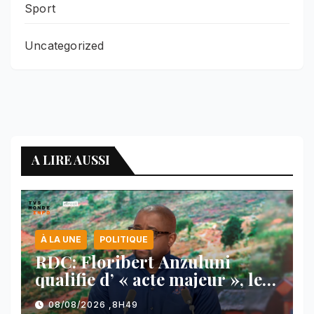
Sport
Uncategorized
A LIRE AUSSI
À LA UNE
POLITIQUE
RDC: Floribert Anzuluni
qualifie d’ « acte majeur », le
protocole de désarmement des
08/08/2026 ,8H49