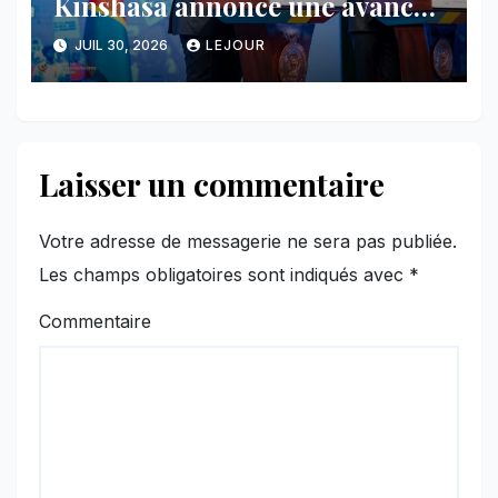
Kinshasa annonce une avancée
majeure et maintient sa ligne
JUIL 30, 2026
LEJOUR
face au Rwanda
Laisser un commentaire
Votre adresse de messagerie ne sera pas publiée.
Les champs obligatoires sont indiqués avec
*
Commentaire