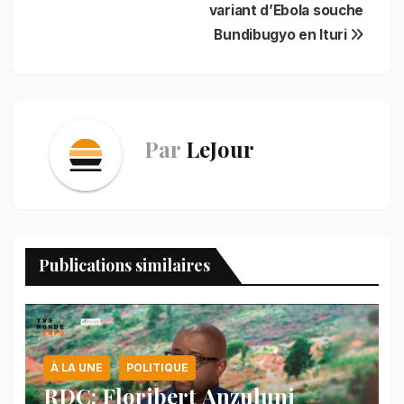
variant d’Ebola souche
Bundibugyo en Ituri
Par
LeJour
Publications similaires
À LA UNE
POLITIQUE
RDC: Floribert Anzuluni