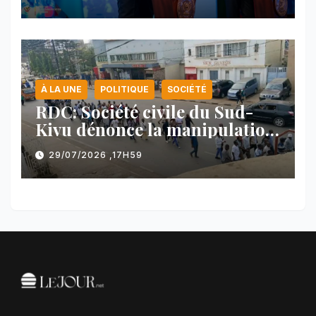
face au Rwanda
À LA UNE
POLITIQUE
SOCIÉTÉ
RDC: Société civile du Sud-
Kivu dénonce la manipulation
des manifestations par
29/07/2026 ,17H59
l’AFC/M23