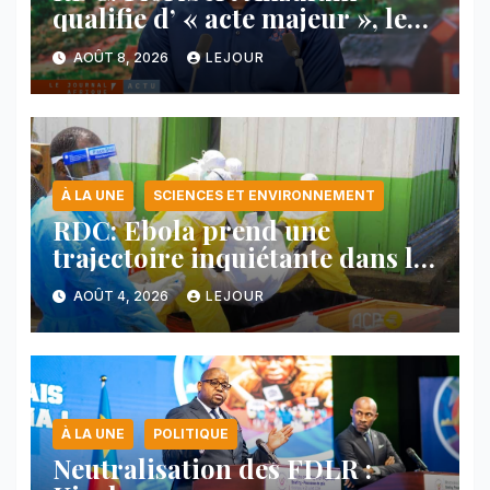
qualifie d’ « acte majeur », le
protocole de désarmement des
AOÛT 8, 2026
LEJOUR
FDLR
À LA UNE
SCIENCES ET ENVIRONNEMENT
RDC: Ebola prend une
trajectoire inquiétante dans le
nord-est du pays
AOÛT 4, 2026
LEJOUR
À LA UNE
POLITIQUE
Neutralisation des FDLR :