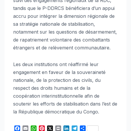
suivi des engagements régionaux de la RDC,
tandis que le P-DDRCS bénéficiera d’un appui
accru pour intégrer la dimension régionale de
sa stratégie nationale de stabilisation,
notamment sur les questions de désarmement,
de rapatriement volontaire des combattants
étrangers et de relèvement communautaire.
Les deux institutions ont réaffirmé leur
engagement en faveur de la souveraineté
nationale, de la protection des civils, du
respect des droits humains et de la
coopération interinstitutionnelle afin de
soutenir les efforts de stabilisation dans l’est de
la République démocratique du Congo.
F
E
W
P
X
P
L
T
S