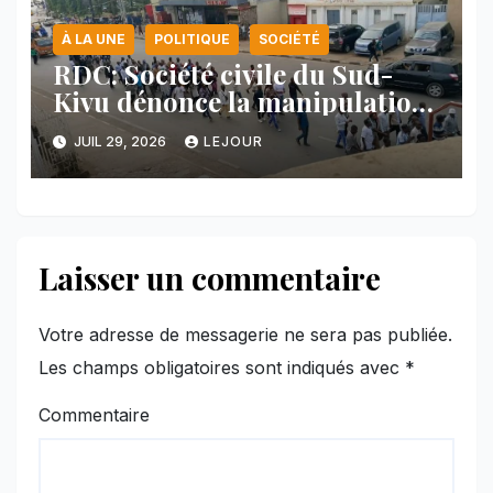
À LA UNE
POLITIQUE
SOCIÉTÉ
RDC: Société civile du Sud-
Kivu dénonce la manipulation
des manifestations par
JUIL 29, 2026
LEJOUR
l’AFC/M23
Laisser un commentaire
Votre adresse de messagerie ne sera pas publiée.
Les champs obligatoires sont indiqués avec
*
Commentaire