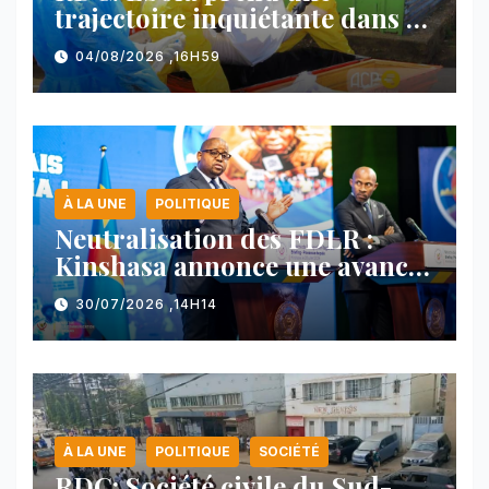
trajectoire inquiétante dans le
nord-est du pays
04/08/2026 ,16H59
À LA UNE
POLITIQUE
Neutralisation des FDLR :
Kinshasa annonce une avancée
majeure et maintient sa ligne
30/07/2026 ,14H14
face au Rwanda
À LA UNE
POLITIQUE
SOCIÉTÉ
RDC: Société civile du Sud-