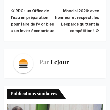
a
m
h
i
r
i
e
h
c
a
a
n
i
n
l
a
Navigation
RDC : un Office de
Mondial 2026: avec
e
i
t
t
n
k
e
r
b
l
s
e
t
e
g
e
l’eau en préparation
honneur et respect, les
de
o
A
r
d
r
pour faire de l’« or bleu
Léopards quittent la
o
p
e
I
a
l’article
» un levier économique
compétition !
k
p
s
n
m
t
Par
LeJour
Publications similaires