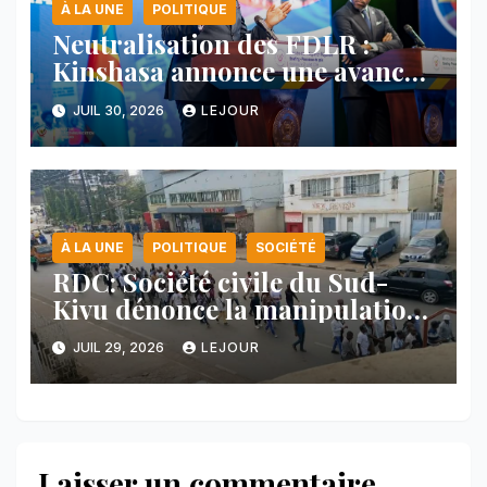
À LA UNE
POLITIQUE
Neutralisation des FDLR :
Kinshasa annonce une avancée
majeure et maintient sa ligne
JUIL 30, 2026
LEJOUR
face au Rwanda
À LA UNE
POLITIQUE
SOCIÉTÉ
RDC: Société civile du Sud-
Kivu dénonce la manipulation
des manifestations par
JUIL 29, 2026
LEJOUR
l’AFC/M23
Laisser un commentaire