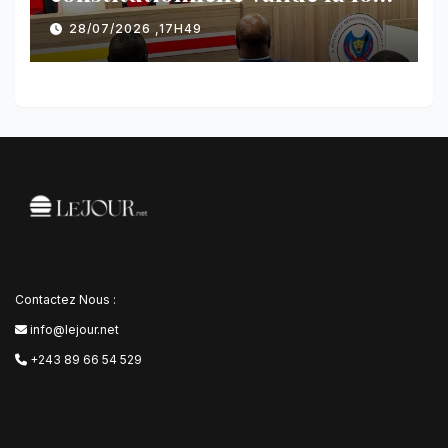
référendaire sous réserves de
28/07/2026 ,17H49
plusieurs dispositions
Contactez Nous :
info@lejour.net
+243 89 66 54 529