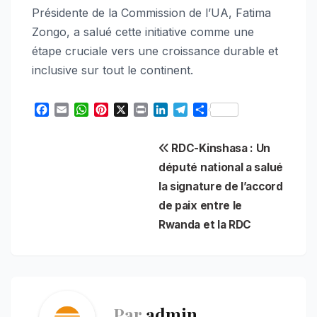
Présidente de la Commission de l’UA, Fatima
Zongo, a salué cette initiative comme une
étape cruciale vers une croissance durable et
inclusive sur tout le continent.
F
E
W
P
X
P
L
T
S
a
m
h
i
r
i
e
h
c
a
a
n
i
n
l
a
Navigation
RDC-Kinshasa : Un
e
i
t
t
n
k
e
r
b
l
s
e
t
e
g
e
député national a salué
de
o
A
r
d
r
la signature de l’accord
o
p
e
I
a
l’article
de paix entre le
k
p
s
n
m
t
Rwanda et la RDC
Par
admin