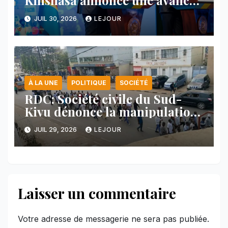
Kinshasa annonce une avancée
majeure et maintient sa ligne
JUIL 30, 2026
LEJOUR
face au Rwanda
À LA UNE
POLITIQUE
SOCIÉTÉ
RDC: Société civile du Sud-
Kivu dénonce la manipulation
des manifestations par
JUIL 29, 2026
LEJOUR
l’AFC/M23
Laisser un commentaire
Votre adresse de messagerie ne sera pas publiée.