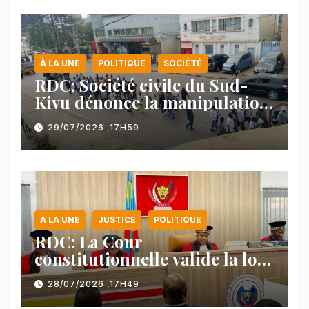
À LA UNE
POLITIQUE
SOCIÉTÉ
RDC: Société civile du Sud-
Kivu dénonce la manipulation
des manifestations par
29/07/2026 ,17H59
l’AFC/M23
À LA UNE
JUSTICE
POLITIQUE
RDC: La Cour
constitutionnelle valide la loi
référendaire sous réserves de
28/07/2026 ,17H49
plusieurs dispositions