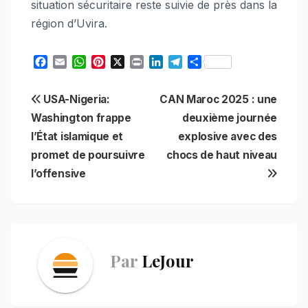
situation sécuritaire reste suivie de près dans la
région d’Uvira.
F
E
W
P
X
P
L
T
S
a
m
h
i
r
i
e
h
c
a
a
n
i
n
l
a
Navigation
USA-Nigeria:
CAN Maroc 2025 : une
e
i
t
t
n
k
e
r
b
l
s
e
t
e
g
e
Washington frappe
deuxième journée
de
o
A
r
d
r
l’État islamique et
explosive avec des
o
p
e
I
a
l’article
promet de poursuivre
chocs de haut niveau
k
p
s
n
m
t
l’offensive
Par
LeJour