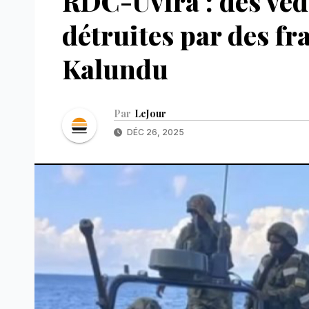
RDC-Uvira : des ved
détruites par des fr
Kalundu
Par
LeJour
DÉC 26, 2025