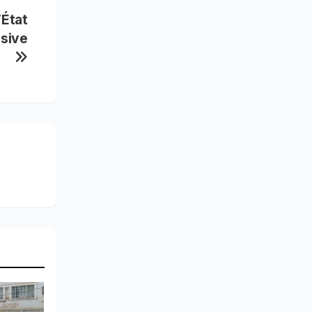
’État
nsive