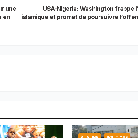
ur une
USA-Nigeria: Washington frappe l
s en
islamique et promet de poursuivre l’offe
À LA UNE
POLITIQUE