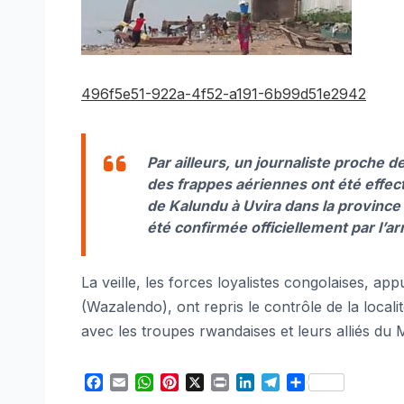
496f5e51-922a-4f52-a191-6b99d51e2942
Par ailleurs, un journaliste proche 
des frappes aériennes ont été effec
de Kalundu à Uvira dans la province
été confirmée officiellement par l’a
La veille, les forces loyalistes congolaises, ap
(Wazalendo), ont repris le contrôle de la local
avec les troupes rwandaises et leurs alliés du 
F
E
W
P
X
P
L
T
S
a
m
h
i
r
i
e
h