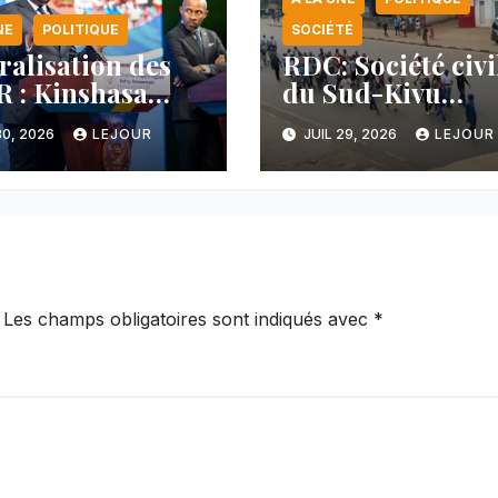
NE
POLITIQUE
SOCIÉTÉ
ralisation des
RDC: Société civi
 : Kinshasa
du Sud-Kivu
nce une
dénonce la
30, 2026
LEJOUR
JUIL 29, 2026
LEJOUR
cée majeure et
manipulation de
tient sa ligne
manifestations p
 au Rwanda
l’AFC/M23
Les champs obligatoires sont indiqués avec
*