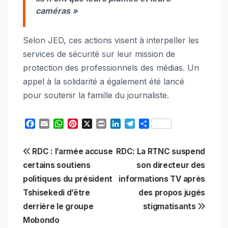
caméras »
Selon JED, ces actions visent à interpeller les
services de sécurité sur leur mission de
protection des professionnels des médias. Un
appel à la solidarité a également été lancé
pour soutenir la famille du journaliste.
F
E
W
P
X
P
L
T
S
a
m
h
i
r
i
e
h
c
a
a
n
i
n
l
a
Navigation
RDC : l’armée accuse
RDC: La RTNC suspend
e
i
t
t
n
k
e
r
b
l
s
e
t
e
g
e
certains soutiens
son directeur des
de
o
A
r
d
r
politiques du président
informations TV après
o
p
e
I
a
l’article
Tshisekedi d’être
des propos jugés
k
p
s
n
m
t
derrière le groupe
stigmatisants
Mobondo