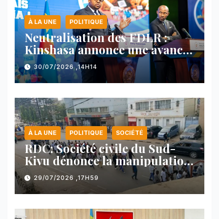
À LA UNE
POLITIQUE
Neutralisation des FDLR :
Kinshasa annonce une avancée
majeure et maintient sa ligne
30/07/2026 ,14H14
face au Rwanda
À LA UNE
POLITIQUE
SOCIÉTÉ
RDC: Société civile du Sud-
Kivu dénonce la manipulation
des manifestations par
29/07/2026 ,17H59
l’AFC/M23