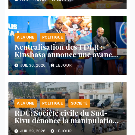
À LA UNE
POLITIQUE
Neutralisation des FDLR :
Kinshasa annonce une avancée
majeure et maintient sa ligne
JUIL 30, 2026
LEJOUR
face au Rwanda
À LA UNE
POLITIQUE
SOCIÉTÉ
RDC: Société civile du Sud-
Kivu dénonce la manipulation
des manifestations par
JUIL 29, 2026
LEJOUR