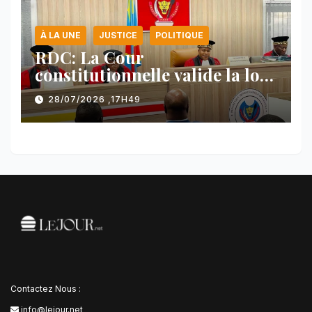
À LA UNE
JUSTICE
POLITIQUE
RDC: La Cour
constitutionnelle valide la loi
référendaire sous réserves de
28/07/2026 ,17H49
plusieurs dispositions
Contactez Nous :
info@lejour.net