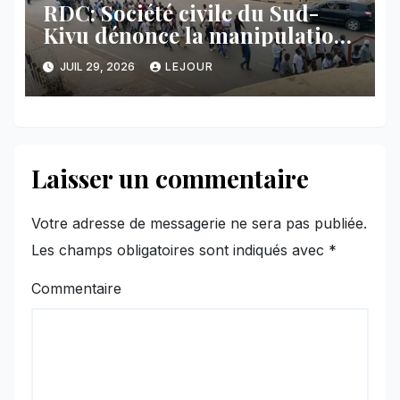
RDC: Société civile du Sud-
Kivu dénonce la manipulation
des manifestations par
JUIL 29, 2026
LEJOUR
l’AFC/M23
Laisser un commentaire
Votre adresse de messagerie ne sera pas publiée.
Les champs obligatoires sont indiqués avec
*
Commentaire