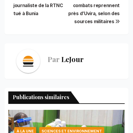
b
l
s
e
t
e
g
e
journaliste de la RTNC
combats reprennent
de
o
A
r
d
r
tué à Bunia
près d’Uvira, selon des
o
p
e
I
a
l’article
sources militaires
k
p
s
n
m
t
Par
LeJour
Publications similaires
À LA UNE
SCIENCES ET ENVIRONNEMENT