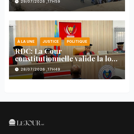
29/07/2026 ,17H59
l’AFC/M23
À LA UNE
JUSTICE
POLITIQUE
RDC: La Cour
constitutionnelle valide la loi
référendaire sous réserves de
28/07/2026 ,17H49
plusieurs dispositions