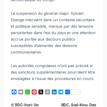
La suspension du général-major Sylvain
Ekenge intervient dans un contexte sécuritaire
et politique sensible, marqué par des tensions
persistantes dans l’est du pays et une attention
accrue portée aux discours publics
susceptibles d’alimenter des divisions
communautaires.
Les autorités congolaises n’ont pas précisé si
des sanctions supplémentaires pourraient être
envisagées à l’issue des procédures en cours.
F
E
W
P
X
P
L
T
S
a
m
h
i
r
i
e
h
c
a
a
n
i
n
l
a
Navigation
RDC-Ituri: Un
RDC, Sud-Kivu: Des
e
i
t
t
n
k
e
r