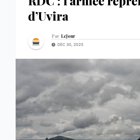
RDC : l’armée repre
d’Uvira
Par
LeJour
DÉC 30, 2025