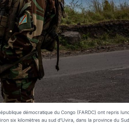
ublique démocratique du Congo (FARDC) ont repris lundi
viron six kilomètres au sud d’Uvira, dans la province du Su