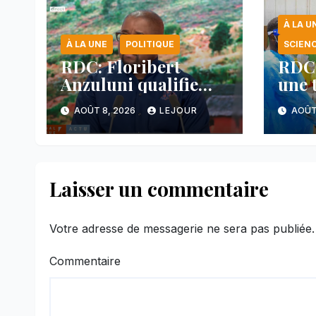
À LA U
À LA UNE
POLITIQUE
SCIEN
RDC: Floribert
RDC:
Anzuluni qualifie
une 
d’ « acte majeur », le
inqu
AOÛT 8, 2026
LEJOUR
AOÛT
protocole de
nord
désarmement des
FDLR
Laisser un commentaire
Votre adresse de messagerie ne sera pas publiée.
Commentaire