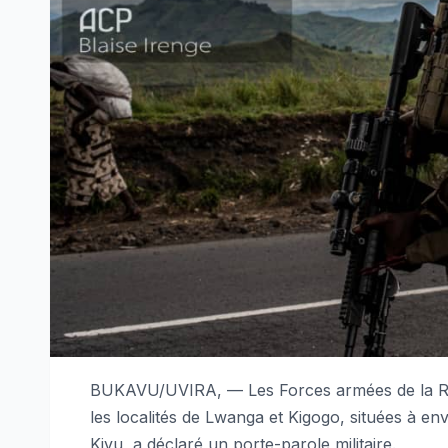
BUKAVU/UVIRA, — Les Forces armées de la Rép
les localités de Lwanga et Kigogo, situées à en
Kivu, a déclaré un porte-parole militaire.