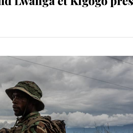
nd Lwanga et Kigogo prè