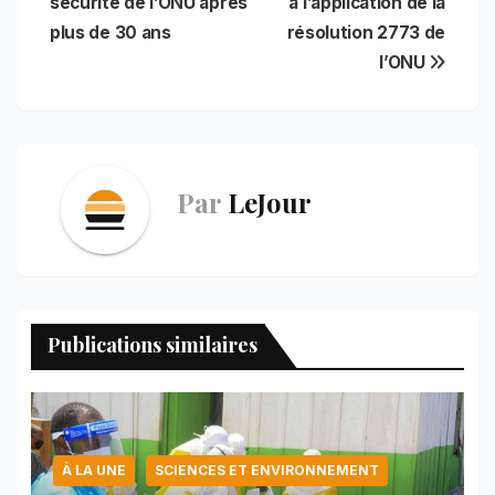
sécurité de l’ONU après
à l’application de la
o
p
e
I
a
l’article
plus de 30 ans
résolution 2773 de
k
p
s
n
m
t
l’ONU
Par
LeJour
Publications similaires
À LA UNE
SCIENCES ET ENVIRONNEMENT