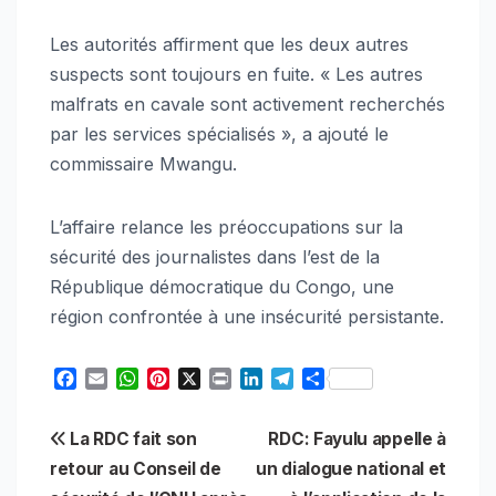
Les autorités affirment que les deux autres
suspects sont toujours en fuite. « Les autres
malfrats en cavale sont activement recherchés
par les services spécialisés », a ajouté le
commissaire Mwangu.
L’affaire relance les préoccupations sur la
sécurité des journalistes dans l’est de la
République démocratique du Congo, une
région confrontée à une insécurité persistante.
F
E
W
P
X
P
L
T
S
a
m
h
i
r
i
e
h
c
a
a
n
i
n
l
a
Navigation
La RDC fait son
RDC: Fayulu appelle à
e
i
t
t
n
k
e
r
b
l
s
e
t
e
g
e
retour au Conseil de
un dialogue national et
de
o
A
r
d
r