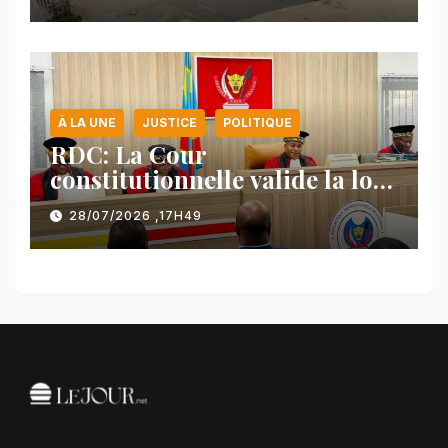
l’AFC/M23
À LA UNE
JUSTICE
POLITIQUE
RDC: La Cour
constitutionnelle valide la loi
référendaire sous réserves de
28/07/2026 ,17H49
plusieurs dispositions