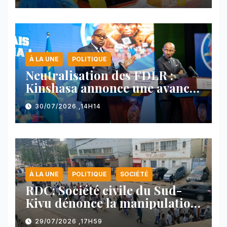
À LA UNE
POLITIQUE
Neutralisation des FDLR :
Kinshasa annonce une avancée
majeure et maintient sa ligne
30/07/2026 ,14H14
face au Rwanda
À LA UNE
POLITIQUE
SOCIÉTÉ
RDC: Société civile du Sud-
Kivu dénonce la manipulation
des manifestations par
29/07/2026 ,17H59