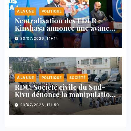
À LA UNE
POLITIQUE
Neutralisation des FDLR :
Kinshasa annonce une avancée
majeure et maintient sa ligne
30/07/2026 ,14H14
face au Rwanda
À LA UNE
POLITIQUE
SOCIÉTÉ
RDC: Société civile du Sud-
Kivu dénonce la manipulation
des manifestations par
29/07/2026 ,17H59
l’AFC/M23