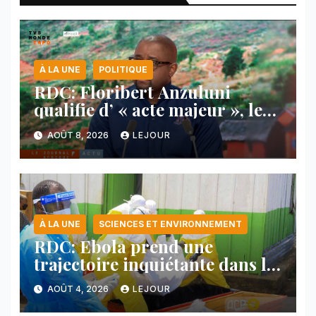
À LA UNE
POLITIQUE
RDC: Floribert Anzuluni
qualifie d’ « acte majeur », le
protocole de désarmement des
AOÛT 8, 2026
LEJOUR
FDLR
À LA UNE
SCIENCES ET ENVIRONNEMENT
RDC: Ebola prend une
trajectoire inquiétante dans le
nord-est du pays
AOÛT 4, 2026
LEJOUR