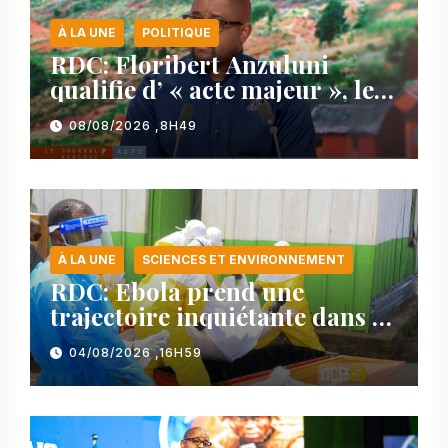
À LA UNE
POLITIQUE
RDC: Floribert Anzuluni
qualifie d’ « acte majeur », le
protocole de désarmement des
08/08/2026 ,8H49
FDLR
À LA UNE
SCIENCES ET ENVIRONNEMENT
RDC: Ebola prend une
trajectoire inquiétante dans le
nord-est du pays
04/08/2026 ,16H59