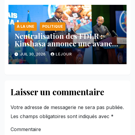
À LA UNE
POLITIQUE
Neutralisation des FDLR :
Kinshasa annonce une avancée
majeure et maintient sa ligne
JUIL 30, 2026
LEJOUR
face au Rwanda
Laisser un commentaire
Votre adresse de messagerie ne sera pas publiée.
Les champs obligatoires sont indiqués avec
*
Commentaire