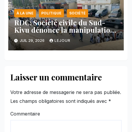
À LA UNE
POLITIQUE
SOCIÉTÉ
RDC: Société civile du Sud-
Kivu dénonce la manipulation
des manifestations par
JUIL 29, 2026
LEJOUR
l’AFC/M23
Laisser un commentaire
Votre adresse de messagerie ne sera pas publiée.
Les champs obligatoires sont indiqués avec
*
Commentaire