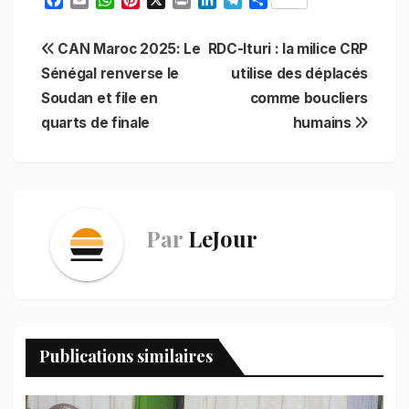
a
m
h
i
r
i
e
h
c
a
a
n
i
n
l
a
Navigation
CAN Maroc 2025: Le
RDC-Ituri : la milice CRP
e
i
t
t
n
k
e
r
b
l
s
e
t
e
g
e
Sénégal renverse le
utilise des déplacés
de
o
A
r
d
r
Soudan et file en
comme boucliers
o
p
e
I
a
l’article
quarts de finale
humains
k
p
s
n
m
t
Par
LeJour
Publications similaires