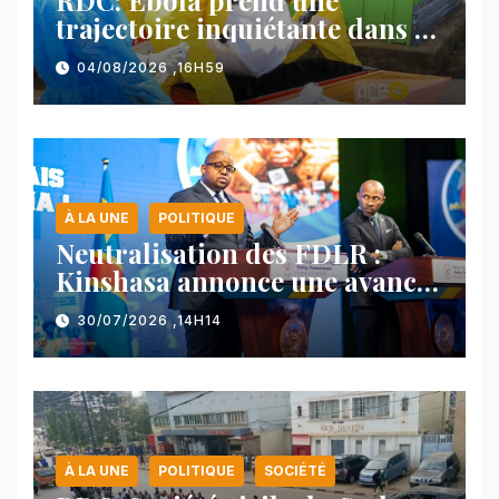
trajectoire inquiétante dans le
nord-est du pays
04/08/2026 ,16H59
À LA UNE
POLITIQUE
Neutralisation des FDLR :
Kinshasa annonce une avancée
majeure et maintient sa ligne
30/07/2026 ,14H14
face au Rwanda
À LA UNE
POLITIQUE
SOCIÉTÉ