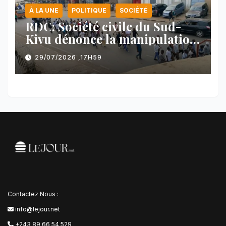
À LA UNE
POLITIQUE
SOCIÉTÉ
RDC: Société civile du Sud-
Kivu dénonce la manipulation
des manifestations par
29/07/2026 ,17H59
l’AFC/M23
Contactez Nous :
info@lejour.net
+243 89 66 54 529