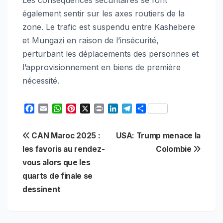
également sentir sur les axes routiers de la
zone. Le trafic est suspendu entre Kashebere
et Mungazi en raison de l’insécurité,
perturbant les déplacements des personnes et
l’approvisionnement en biens de première
nécessité.
F
E
W
P
X
P
L
T
S
a
m
h
i
r
i
e
h
c
a
a
n
i
n
l
a
Navigation
CAN Maroc 2025 :
USA: Trump menace la
e
i
t
t
n
k
e
r
b
l
s
e
t
e
g
e
les favoris au rendez-
Colombie
de
o
A
r
d
r
vous alors que les
o
p
e
I
a
l’article
quarts de finale se
k
p
s
n
m
t
dessinent