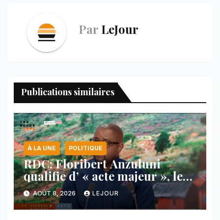
Par
LeJour
Publications similaires
À LA UNE
POLITIQUE
RDC: Floribert Anzuluni
qualifie d’ « acte majeur », le
protocole de désarmement des
AOÛT 8, 2026
LEJOUR
FDLR