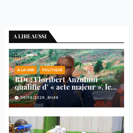
A LIRE AUSSI
À LA UNE
POLITIQUE
RDC: Floribert Anzuluni
qualifie d’ « acte majeur », le
protocole de désarmement des
08/08/2026 ,8H49
FDLR