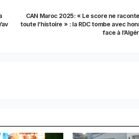
a
CAN Maroc 2025: « Le score ne racont
Yav
toute l’histoire » : la RDC tombe avec ho
face à l’Algé