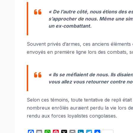
« De l’autre côté, nous étions des 
s’approcher de nous. Même une simpl
un ex-combattant.
Souvent privés d’armes, ces anciens éléments
envoyés en première ligne lors des combats, so
« Ils se méfiaient de nous. Ils disai
vous allez vous retourner contre no
Selon ces témoins, toute tentative de repli éta
nombreux enrôlés auraient perdu la vie lors de
rendu aux forces loyalistes congolaises.
F
E
W
P
X
P
L
T
S