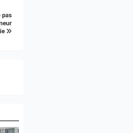
e pas
nneur
rie