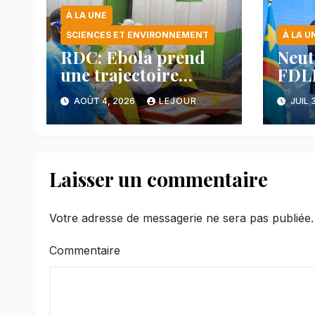
À LA UNE
SCIENCES ET ENVIRONNEMENT
À LA U
RDC: Ebola prend
Neut
une trajectoire
FDLR
inquiétante dans le
anno
AOÛT 4, 2026
LEJOUR
JUIL 
nord-est du pays
avan
main
face
Laisser un commentaire
Votre adresse de messagerie ne sera pas publiée.
Commentaire