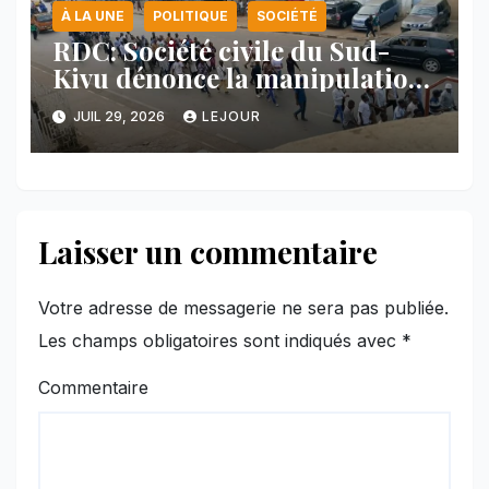
À LA UNE
POLITIQUE
SOCIÉTÉ
RDC: Société civile du Sud-
Kivu dénonce la manipulation
des manifestations par
JUIL 29, 2026
LEJOUR
l’AFC/M23
Laisser un commentaire
Votre adresse de messagerie ne sera pas publiée.
Les champs obligatoires sont indiqués avec
*
Commentaire