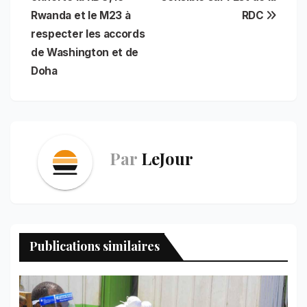
o
p
e
I
a
l’article
Rwanda et le M23 à
RDC
k
p
s
n
m
t
respecter les accords
de Washington et de
Doha
Par
LeJour
Publications similaires