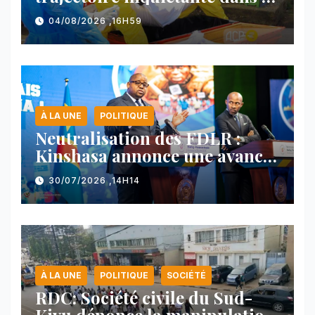
nord-est du pays
04/08/2026 ,16H59
À LA UNE
POLITIQUE
Neutralisation des FDLR :
Kinshasa annonce une avancée
majeure et maintient sa ligne
30/07/2026 ,14H14
face au Rwanda
À LA UNE
POLITIQUE
SOCIÉTÉ
RDC: Société civile du Sud-