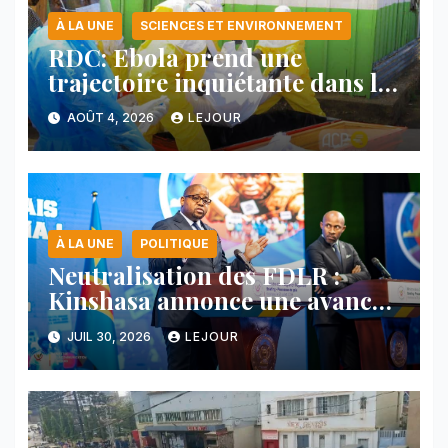
À LA UNE
SCIENCES ET ENVIRONNEMENT
RDC: Ebola prend une
trajectoire inquiétante dans le
nord-est du pays
AOÛT 4, 2026
LEJOUR
À LA UNE
POLITIQUE
Neutralisation des FDLR :
Kinshasa annonce une avancée
majeure et maintient sa ligne
JUIL 30, 2026
LEJOUR
face au Rwanda