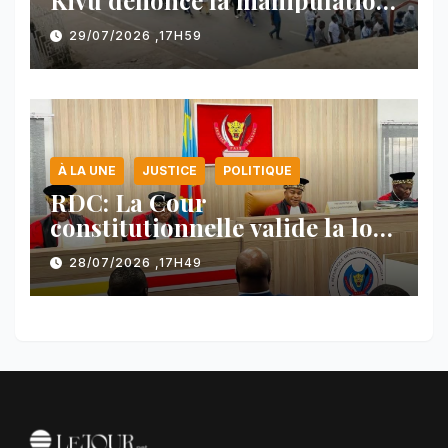
Kivu dénonce la manipulation
des manifestations par
29/07/2026 ,17H59
l’AFC/M23
À LA UNE
JUSTICE
POLITIQUE
RDC: La Cour
constitutionnelle valide la loi
référendaire sous réserves de
28/07/2026 ,17H49
plusieurs dispositions