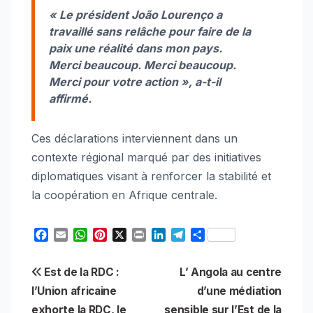
«
Le président João Lourenço a
travaillé sans relâche pour faire de la
paix une réalité dans mon pays.
Merci beaucoup. Merci beaucoup.
Merci pour votre action »,
a-t-il
affirmé.
Ces déclarations interviennent dans un
contexte régional marqué par des initiatives
diplomatiques visant à renforcer la stabilité et
la coopération en Afrique centrale.
F
E
W
P
X
P
L
T
S
a
m
h
i
r
i
e
h
c
a
a
n
i
n
l
a
Navigation
Est de la RDC :
L’ Angola au centre
e
i
t
t
n
k
e
r
b
l
s
e
t
e
g
e
l’Union africaine
d’une médiation
de
o
A
r
d
r
exhorte la RDC, le
sensible sur l’Est de la