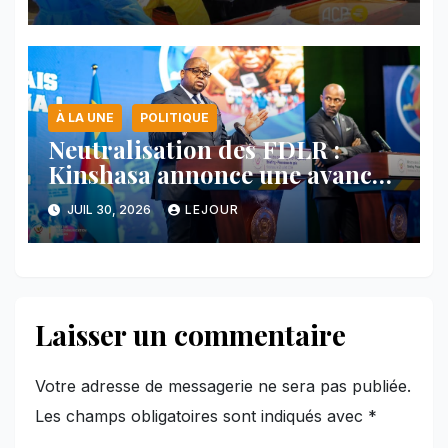
À LA UNE
POLITIQUE
Neutralisation des FDLR :
Kinshasa annonce une avancée
majeure et maintient sa ligne
JUIL 30, 2026
LEJOUR
face au Rwanda
Laisser un commentaire
Votre adresse de messagerie ne sera pas publiée.
Les champs obligatoires sont indiqués avec
*