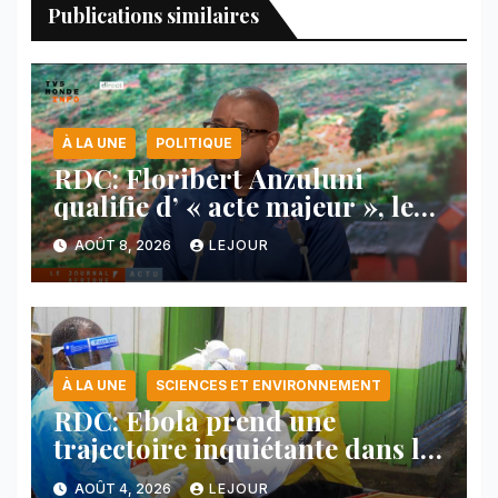
Publications similaires
À LA UNE
POLITIQUE
RDC: Floribert Anzuluni
qualifie d’ « acte majeur », le
protocole de désarmement des
AOÛT 8, 2026
LEJOUR
FDLR
À LA UNE
SCIENCES ET ENVIRONNEMENT
RDC: Ebola prend une
trajectoire inquiétante dans le
nord-est du pays
AOÛT 4, 2026
LEJOUR