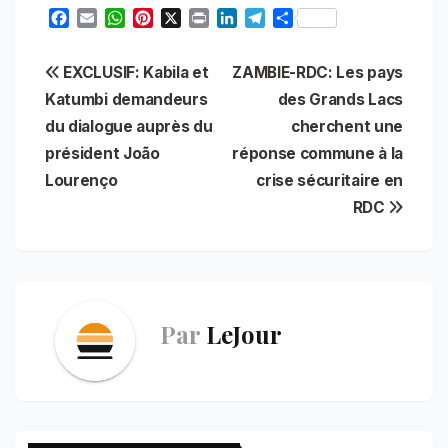
F
E
W
P
X
P
L
T
S
a
m
h
i
r
i
e
h
c
a
a
n
i
n
l
a
Navigation
EXCLUSIF: Kabila et
ZAMBIE-RDC: Les pays
e
i
t
t
n
k
e
r
b
l
s
e
t
e
g
e
Katumbi demandeurs
des Grands Lacs
de
o
A
r
d
r
du dialogue auprès du
cherchent une
o
p
e
I
a
l’article
président João
réponse commune à la
k
p
s
n
m
t
Lourenço
crise sécuritaire en
RDC
Par
LeJour