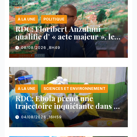
À LA UNE
POLITIQUE
RDC: Floribert Anzuluni
qualifie d’ « acte majeur », le
protocole de désarmement des
08/08/2026 ,8H49
FDLR
À LA UNE
SCIENCES ET ENVIRONNEMENT
RDC: Ebola prend une
trajectoire inquiétante dans le
nord-est du pays
04/08/2026 ,16H59