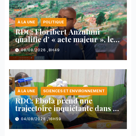
À LA UNE
POLITIQUE
RDC: Floribert Anzuluni
qualifie d’ « acte majeur », le
protocole de désarmement des
08/08/2026 ,8H49
FDLR
À LA UNE
SCIENCES ET ENVIRONNEMENT
RDC: Ebola prend une
trajectoire inquiétante dans le
nord-est du pays
04/08/2026 ,16H59