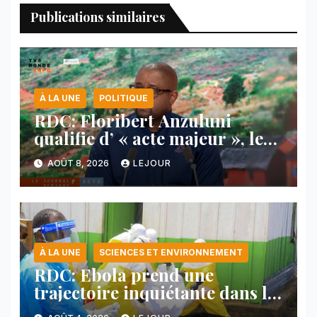
Publications similaires
À LA UNE
POLITIQUE
RDC: Floribert Anzuluni
qualifie d’ « acte majeur », le
protocole de désarmement des
AOÛT 8, 2026
LEJOUR
FDLR
À LA UNE
SCIENCES ET ENVIRONNEMENT
RDC: Ebola prend une
trajectoire inquiétante dans le
nord-est du pays