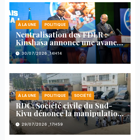
À LA UNE
POLITIQUE
Neutralisation des FDLR :
Kinshasa annonce une avancée
majeure et maintient sa ligne
30/07/2026 ,14H14
face au Rwanda
À LA UNE
POLITIQUE
SOCIÉTÉ
RDC: Société civile du Sud-
Kivu dénonce la manipulation
des manifestations par
29/07/2026 ,17H59
l’AFC/M23