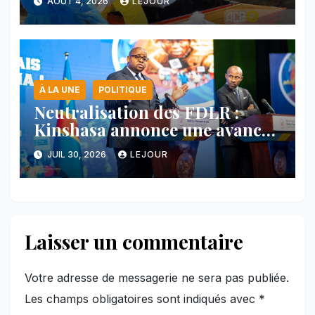
AOÛT 4, 2026
LEJOUR
À LA UNE
POLITIQUE
Neutralisation des FDLR :
Kinshasa annonce une avancée
majeure et maintient sa ligne
JUIL 30, 2026
LEJOUR
face au Rwanda
Laisser un commentaire
Votre adresse de messagerie ne sera pas publiée.
Les champs obligatoires sont indiqués avec
*