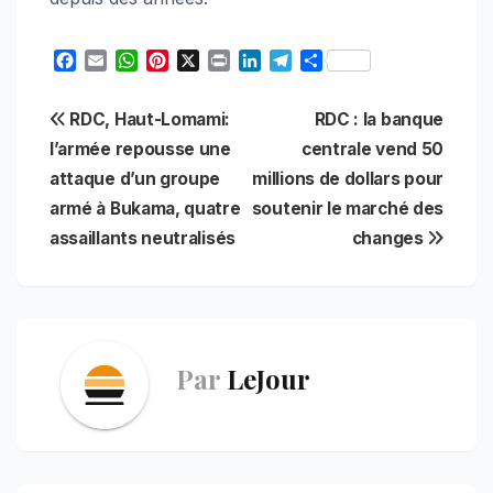
F
E
W
P
X
P
L
T
S
a
m
h
i
r
i
e
h
c
a
a
n
i
n
l
a
Navigation
RDC, Haut-Lomami:
RDC : la banque
e
i
t
t
n
k
e
r
b
l
s
e
t
e
g
e
l’armée repousse une
centrale vend 50
de
o
A
r
d
r
attaque d’un groupe
millions de dollars pour
o
p
e
I
a
l’article
armé à Bukama, quatre
soutenir le marché des
k
p
s
n
m
t
assaillants neutralisés
changes
Par
LeJour