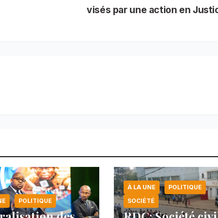
visés par une action en Just
À LA UNE
POLITIQUE
NE
POLITIQUE
SOCIÉTÉ
ralisation des
RDC: Société civi