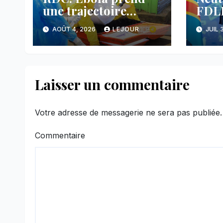
une trajectoire
FDLR
inquiétante dans le
anno
AOÛT 4, 2026
LEJOUR
JUIL 
nord-est du pays
avan
main
face
Laisser un commentaire
Votre adresse de messagerie ne sera pas publiée.
Commentaire