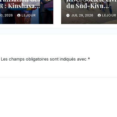
 : Kinshasa
du Sud-Kivu
nce une
dénonce la
30, 2026
LEJOUR
JUIL 29, 2026
LEJOUR
cée majeure et
manipulation de
tient sa ligne
manifestations p
 au Rwanda
l’AFC/M23
Les champs obligatoires sont indiqués avec
*