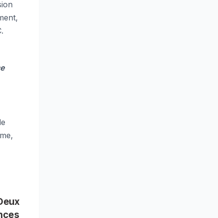
sion
ment,
.
ce
de
ame,
 Deux
ances