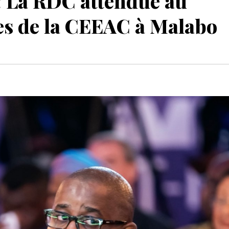
La RDC attendue au
es de la CEEAC à Malabo