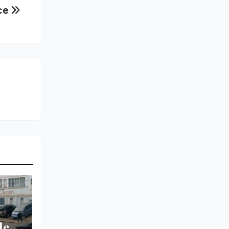
ice
le