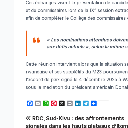
Ces échanges visent la présentation de candid
et de commissaires lors de la IXᵉ session extr
afin de compléter le Collège des commissaires 
« Les nominations attendues doiven
aux défis actuels »
, selon la même 
Cette réunion intervient alors que la situation 
rwandaise et ses supplétifs du M23 poursuivent
l’accord de paix signé le 4 décembre 2025 à Wa
sous la médiation du président américain Dona
F
E
W
P
X
P
L
T
S
a
m
h
i
r
i
e
h
c
a
a
n
i
n
l
a
Navigation
RDC, Sud-Kivu : des affrontements
e
i
t
t
n
k
e
r
signalés dans les hauts plateaux d’It
b
l
s
e
t
e
g
e