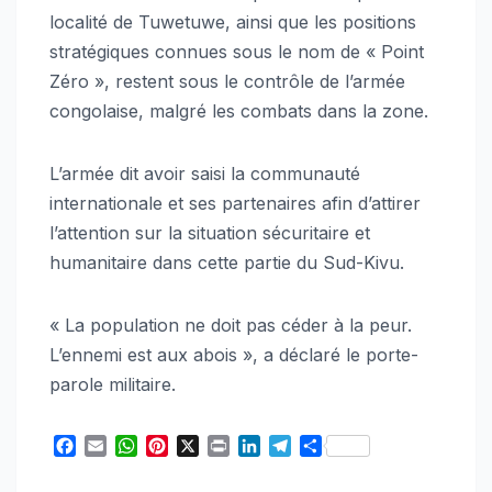
localité de Tuwetuwe, ainsi que les positions
stratégiques connues sous le nom de « Point
Zéro », restent sous le contrôle de l’armée
congolaise, malgré les combats dans la zone.
L’armée dit avoir saisi la communauté
internationale et ses partenaires afin d’attirer
l’attention sur la situation sécuritaire et
humanitaire dans cette partie du Sud-Kivu.
« La population ne doit pas céder à la peur.
L’ennemi est aux abois », a déclaré le porte-
parole militaire.
F
E
W
P
X
P
L
T
S
a
m
h
i
r
i
e
h
c
a
a
n
i
n
l
a