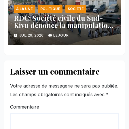
À LA UNE
POLITIQUE
SOCIÉTÉ
RDC: Société civile du Sud-
Kivu dénonce la manipulation
des manifestations par
JUIL 29, 2026
LEJOUR
l’AFC/M23
Laisser un commentaire
Votre adresse de messagerie ne sera pas publiée.
Les champs obligatoires sont indiqués avec
*
Commentaire