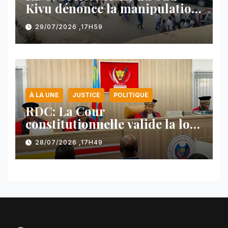
Kivu dénonce la manipulation
des manifestations par
29/07/2026 ,17H59
l’AFC/M23
À LA UNE
JUSTICE
POLITIQUE
RDC: La Cour
constitutionnelle valide la loi
référendaire sous réserves de
28/07/2026 ,17H49
plusieurs dispositions