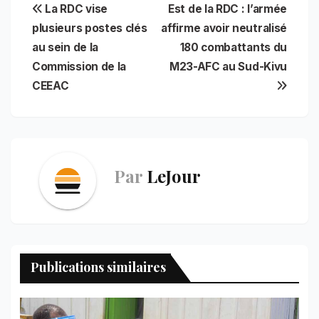
Navigation
La RDC vise
Est de la RDC : l’armée
e
i
t
t
n
k
e
r
b
l
s
e
t
e
g
e
plusieurs postes clés
affirme avoir neutralisé
de
o
A
r
d
r
au sein de la
180 combattants du
o
p
e
I
a
l’article
Commission de la
M23-AFC au Sud-Kivu
k
p
s
n
m
t
CEEAC
Par
LeJour
Publications similaires