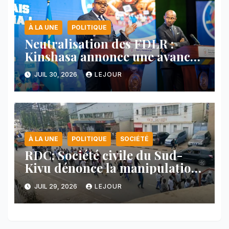
À LA UNE
POLITIQUE
Neutralisation des FDLR :
Kinshasa annonce une avancée
majeure et maintient sa ligne
JUIL 30, 2026
LEJOUR
face au Rwanda
À LA UNE
POLITIQUE
SOCIÉTÉ
RDC: Société civile du Sud-
Kivu dénonce la manipulation
des manifestations par
JUIL 29, 2026
LEJOUR
l’AFC/M23