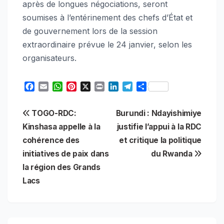
après de longues négociations, seront
soumises à l’entérinement des chefs d’État et
de gouvernement lors de la session
extraordinaire prévue le 24 janvier, selon les
organisateurs.
F
E
W
P
X
P
L
T
S
a
m
h
i
r
i
e
h
c
a
a
n
i
n
l
a
Navigation
TOGO-RDC:
Burundi : Ndayishimiye
e
i
t
t
n
k
e
r
b
l
s
e
t
e
g
e
Kinshasa appelle à la
justifie l’appui à la RDC
de
o
A
r
d
r
cohérence des
et critique la politique
o
p
e
I
a
l’article
initiatives de paix dans
du Rwanda
k
p
s
n
m
t
la région des Grands
Lacs