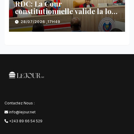
RDC: La Cour
constitutionnelle valide la loi
référendaire sous réserves de
28/07/2026 ,17H49
plusieurs dispositions
Contactez Nous :
info@lejour.net
+243 89 66 54 529