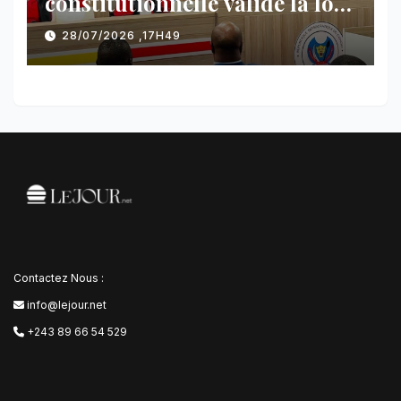
constitutionnelle valide la loi
référendaire sous réserves de
28/07/2026 ,17H49
plusieurs dispositions
Contactez Nous :
info@lejour.net
+243 89 66 54 529