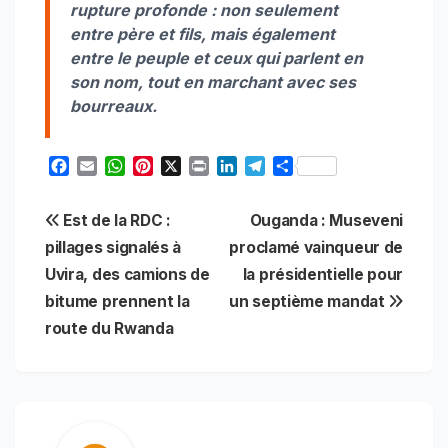
rupture profonde : non seulement
entre père et fils, mais également
entre le peuple et ceux qui parlent en
son nom, tout en marchant avec ses
bourreaux.
F
E
W
P
X
P
L
T
S
a
m
h
i
r
i
e
h
c
a
a
n
i
n
l
a
Navigation
Est de la RDC :
Ouganda : Museveni
e
i
t
t
n
k
e
r
b
l
s
e
t
e
g
e
pillages signalés à
proclamé vainqueur de
de
o
A
r
d
r
Uvira, des camions de
la présidentielle pour
o
p
e
I
a
l’article
bitume prennent la
un septième mandat
k
p
s
n
m
t
route du Rwanda