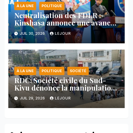
À LA UNE
POLITIQUE
Neutralisation des FDLR :
Kinshasa annonce une avancée
majeure et maintient sa ligne
JUIL 30, 2026
LEJOUR
face au Rwanda
À LA UNE
POLITIQUE
SOCIÉTÉ
RDC: Société civile du Sud-
Kivu dénonce la manipulation
des manifestations par
JUIL 29, 2026
LEJOUR
l’AFC/M23