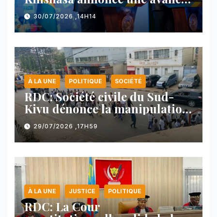
majeure et maintient sa ligne
30/07/2026 ,14H14
face au Rwanda
À LA UNE
POLITIQUE
SOCIÉTÉ
RDC: Société civile du Sud-
Kivu dénonce la manipulation
des manifestations par
29/07/2026 ,17H59
l’AFC/M23
À LA UNE
JUSTICE
POLITIQUE
RDC: La Cour