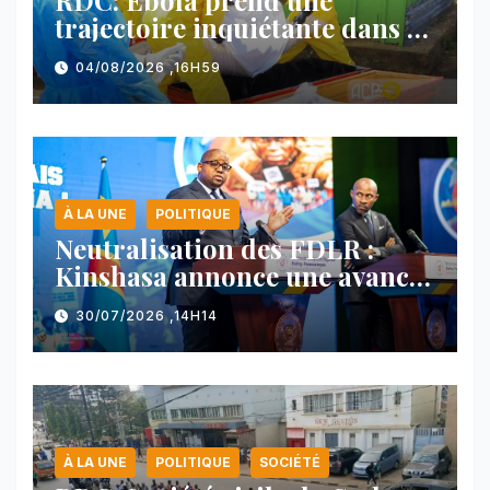
RDC: Ebola prend une
trajectoire inquiétante dans le
nord-est du pays
04/08/2026 ,16H59
À LA UNE
POLITIQUE
Neutralisation des FDLR :
Kinshasa annonce une avancée
majeure et maintient sa ligne
30/07/2026 ,14H14
face au Rwanda
À LA UNE
POLITIQUE
SOCIÉTÉ