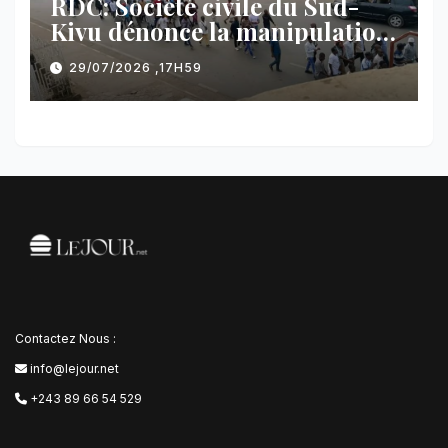
RDC: Société civile du Sud-
Kivu dénonce la manipulation
des manifestations par
29/07/2026 ,17H59
l’AFC/M23
Contactez Nous :
info@lejour.net
+243 89 66 54 529