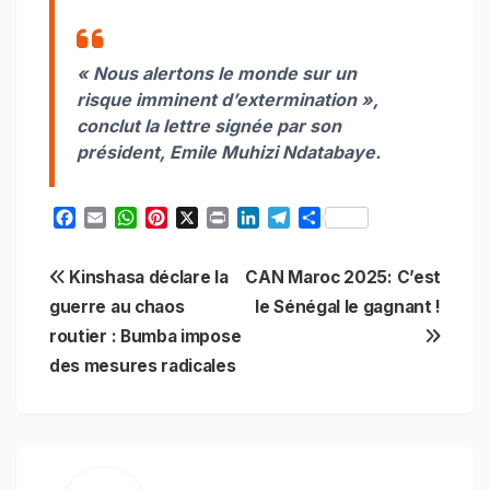
« Nous alertons le monde sur un
risque imminent d’extermination »
,
conclut la lettre signée par son
président, Emile Muhizi Ndatabaye.
F
E
W
P
X
P
L
T
S
a
m
h
i
r
i
e
h
c
a
a
n
i
n
l
a
Navigation
Kinshasa déclare la
CAN Maroc 2025: C’est
e
i
t
t
n
k
e
r
b
l
s
e
t
e
g
e
guerre au chaos
le Sénégal le gagnant !
de
o
A
r
d
r
routier : Bumba impose
o
p
e
I
a
l’article
des mesures radicales
k
p
s
n
m
t