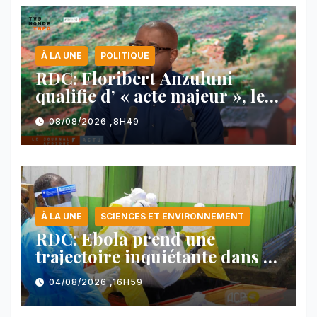
À LA UNE
POLITIQUE
RDC: Floribert Anzuluni
qualifie d’ « acte majeur », le
protocole de désarmement des
08/08/2026 ,8H49
FDLR
À LA UNE
SCIENCES ET ENVIRONNEMENT
RDC: Ebola prend une
trajectoire inquiétante dans le
nord-est du pays
04/08/2026 ,16H59