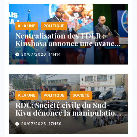
À LA UNE
POLITIQUE
Neutralisation des FDLR :
Kinshasa annonce une avancée
majeure et maintient sa ligne
30/07/2026 ,14H14
face au Rwanda
À LA UNE
POLITIQUE
SOCIÉTÉ
RDC: Société civile du Sud-
Kivu dénonce la manipulation
des manifestations par
29/07/2026 ,17H59
l’AFC/M23