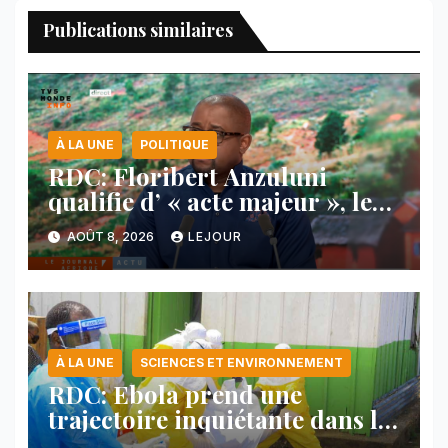
Publications similaires
À LA UNE
POLITIQUE
RDC: Floribert Anzuluni
qualifie d’ « acte majeur », le
protocole de désarmement des
AOÛT 8, 2026
LEJOUR
FDLR
À LA UNE
SCIENCES ET ENVIRONNEMENT
RDC: Ebola prend une
trajectoire inquiétante dans le
nord-est du pays