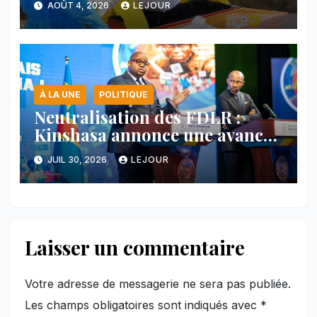
AOÛT 4, 2026
LEJOUR
À LA UNE
POLITIQUE
Neutralisation des FDLR :
Kinshasa annonce une avancée
majeure et maintient sa ligne
JUIL 30, 2026
LEJOUR
face au Rwanda
Laisser un commentaire
Votre adresse de messagerie ne sera pas publiée.
Les champs obligatoires sont indiqués avec
*