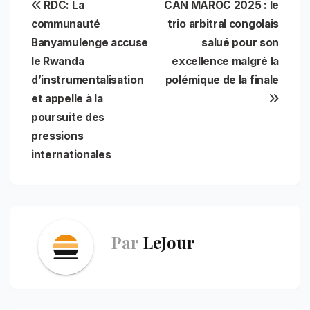
Navigation
RDC: La
CAN MAROC 2025 : le
e
i
t
t
n
k
e
r
b
l
s
e
t
e
g
e
communauté
trio arbitral congolais
de
o
A
r
d
r
Banyamulenge accuse
salué pour son
o
p
e
I
a
l’article
le Rwanda
excellence malgré la
k
p
s
n
m
t
d’instrumentalisation
polémique de la finale
et appelle à la
poursuite des
pressions
internationales
Par
LeJour