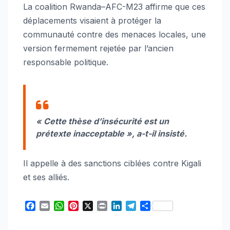
La coalition Rwanda–AFC-M23 affirme que ces
déplacements visaient à protéger la
communauté contre des menaces locales, une
version fermement rejetée par l’ancien
responsable politique.
« Cette thèse d’insécurité est un
prétexte inacceptable », a-t-il insisté.
Il appelle à des sanctions ciblées contre Kigali
et ses alliés.
F
E
W
P
X
P
L
T
S
a
m
h
i
r
i
e
h
c
a
a
n
i
n
l
a