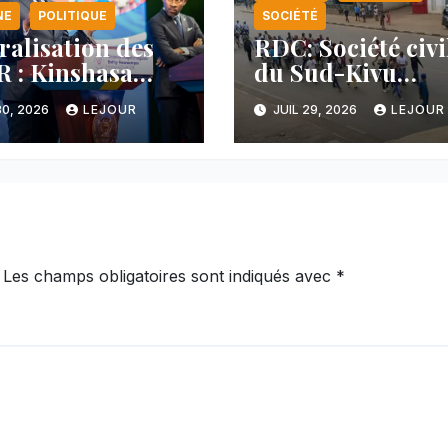
NE
POLITIQUE
SOCIÉTÉ
ralisation des
RDC: Société civi
 : Kinshasa
du Sud-Kivu
nce une
dénonce la
30, 2026
LEJOUR
JUIL 29, 2026
LEJOUR
cée majeure et
manipulation de
tient sa ligne
manifestations p
 au Rwanda
l’AFC/M23
Les champs obligatoires sont indiqués avec
*