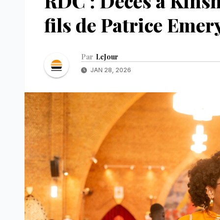
RDC : Décès à Kins
fils de Patrice Em
Par
LeJour
JAN 28, 2026