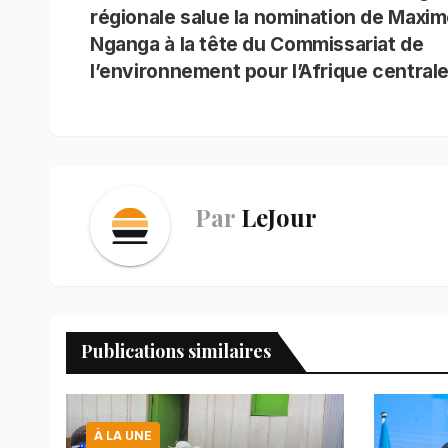
régionale salue la nomination de Maxim
b
l
s
e
t
e
g
e
de
o
A
r
d
r
Nganga à la tête du Commissariat de
o
p
e
I
a
l’article
l’environnement pour l’Afrique central
k
p
s
n
m
t
Par
LeJour
Publications similaires
À LA UNE