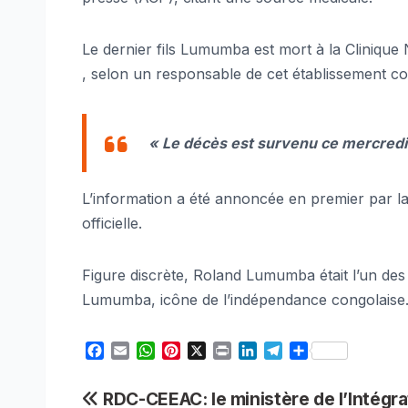
Le dernier fils Lumumba est mort à la Clinique
, selon un responsable de cet établissement co
« Le décès est survenu ce mercredi à
L’information a été annoncée en premier par la
officielle.
Figure discrète, Roland Lumumba était l’un des d
Lumumba, icône de l’indépendance congolaise. 
F
E
W
P
X
P
L
T
S
a
m
h
i
r
i
e
h
c
a
a
n
i
n
l
a
Navigation
RDC-CEEAC: le ministère de l’Intégra
e
i
t
t
n
k
e
r