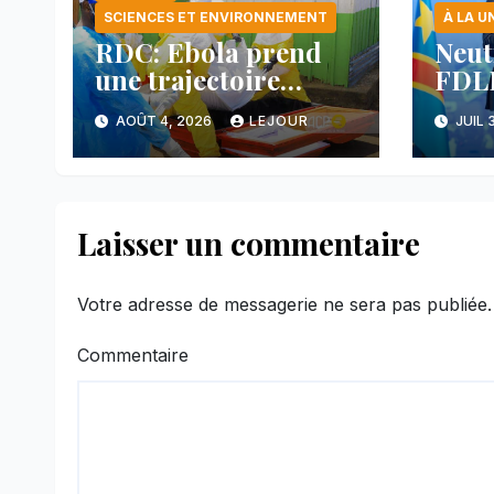
SCIENCES ET ENVIRONNEMENT
À LA U
RDC: Ebola prend
Neut
une trajectoire
FDLR
inquiétante dans le
anno
AOÛT 4, 2026
LEJOUR
JUIL 
nord-est du pays
avan
main
face
Laisser un commentaire
Votre adresse de messagerie ne sera pas publiée.
Commentaire