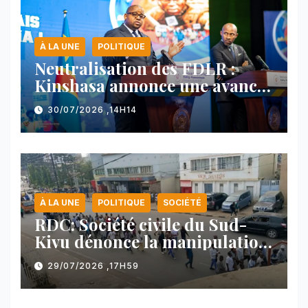
À LA UNE
POLITIQUE
Neutralisation des FDLR :
Kinshasa annonce une avancée
majeure et maintient sa ligne
30/07/2026 ,14H14
face au Rwanda
À LA UNE
POLITIQUE
SOCIÉTÉ
RDC: Société civile du Sud-
Kivu dénonce la manipulation
des manifestations par
29/07/2026 ,17H59
l’AFC/M23