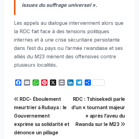
issues du suffrage universel ».
Les appels au dialogue interviennent alors que
la RDC fait face à des tensions politiques
internes et à une crise sécuritaire persistante
dans l’est du pays ou l’armée rwandaise et ses
alliés du M23 mènent des offensives contre
plusieurs localités.
F
E
W
P
X
P
L
T
S
a
m
h
i
r
i
e
h
c
a
a
n
i
n
l
a
Navigation
RDC- Éboulement
RDC : Tshisekedi parle
e
i
t
t
n
k
e
r
b
l
s
e
t
e
g
e
meurtrier à Rubaya : le
d’un « tournant majeur
de
o
A
r
d
r
Gouvernement
» après l’aveu du
o
p
e
I
a
l’article
exprime sa solidarité et
Rwanda sur le M23
k
p
s
n
m
t
dénonce un pillage