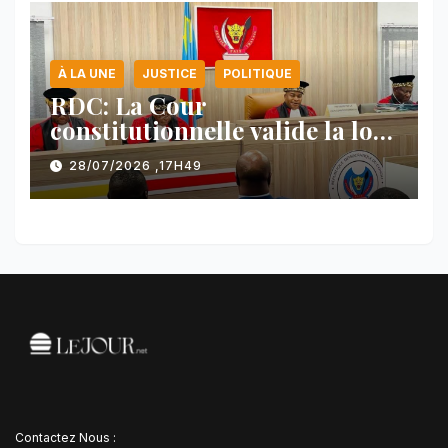
À LA UNE
JUSTICE
POLITIQUE
RDC: La Cour
constitutionnelle valide la loi
référendaire sous réserves de
28/07/2026 ,17H49
plusieurs dispositions
Contactez Nous :