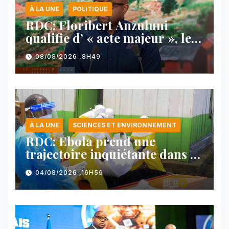
À LA UNE
POLITIQUE
RDC: Floribert Anzuluni
qualifie d’ « acte majeur », le
protocole de désarmement des
08/08/2026 ,8H49
FDLR
À LA UNE
SCIENCES ET ENVIRONNEMENT
RDC: Ebola prend une
trajectoire inquiétante dans le
nord-est du pays
04/08/2026 ,16H59