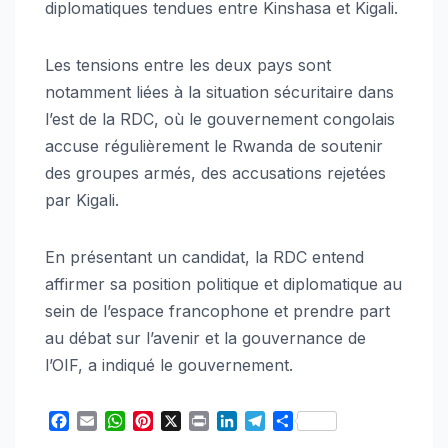
diplomatiques tendues entre Kinshasa et Kigali.
Les tensions entre les deux pays sont
notamment liées à la situation sécuritaire dans
l’est de la RDC, où le gouvernement congolais
accuse régulièrement le Rwanda de soutenir
des groupes armés, des accusations rejetées
par Kigali.
En présentant un candidat, la RDC entend
affirmer sa position politique et diplomatique au
sein de l’espace francophone et prendre part
au débat sur l’avenir et la gouvernance de
l’OIF, a indiqué le gouvernement.
F
E
W
P
X
P
L
T
S
a
m
h
i
r
i
e
h