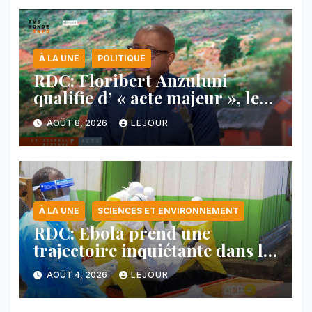
À LA UNE
POLITIQUE
RDC: Floribert Anzuluni
qualifie d’ « acte majeur », le
protocole de désarmement des
AOÛT 8, 2026
LEJOUR
FDLR
À LA UNE
SCIENCES ET ENVIRONNEMENT
RDC: Ebola prend une
trajectoire inquiétante dans le
nord-est du pays
AOÛT 4, 2026
LEJOUR