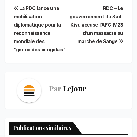
c
a
a
n
i
n
l
a
Navigation
La RDC lance une
RDC – Le
e
i
t
t
n
k
e
r
b
l
s
e
t
e
g
e
mobilisation
gouvernement du Sud-
de
o
A
r
d
r
diplomatique pour la
Kivu accuse l’AFC-M23
o
p
e
I
a
l’article
reconnaissance
d’un massacre au
k
p
s
n
m
t
mondiale des
marché de Sange
“génocides congolais”
Par
LeJour
Publications similaires