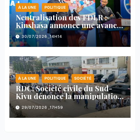
À LA UNE
POLITIQUE
Neutralisation des FDLR :
Kinshasa annonce une avancée
majeure et maintient sa ligne
30/07/2026 ,14H14
face au Rwanda
À LA UNE
POLITIQUE
SOCIÉTÉ
RDC: Société civile du Sud-
Kivu dénonce la manipulation
des manifestations par
29/07/2026 ,17H59
l’AFC/M23