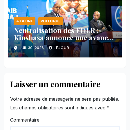
À LA UNE
POLITIQUE
Neutralisation des FDLR :
Kinshasa annonce une avancée
majeure et maintient sa ligne
JUIL 30, 2026
LEJOUR
face au Rwanda
Laisser un commentaire
Votre adresse de messagerie ne sera pas publiée.
Les champs obligatoires sont indiqués avec
*
Commentaire