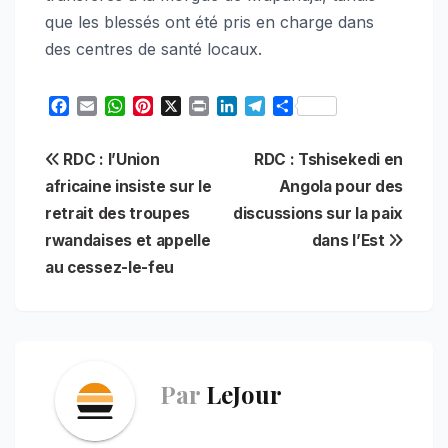
que les blessés ont été pris en charge dans
des centres de santé locaux.
F
E
W
P
X
P
L
T
S
a
m
h
i
r
i
e
h
c
a
a
n
i
n
l
a
Navigation
RDC : l’Union
RDC : Tshisekedi en
e
i
t
t
n
k
e
r
b
l
s
e
t
e
g
e
africaine insiste sur le
Angola pour des
de
o
A
r
d
r
retrait des troupes
discussions sur la paix
o
p
e
I
a
l’article
rwandaises et appelle
dans l’Est
k
p
s
n
m
t
au cessez-le-feu
Par
LeJour