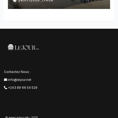
29/07/2026 ,17H59
l’AFC/M23
Contactez Nous :
info@lejour.net
+243 89 66 54 529
© www.LeJour.net - 2025