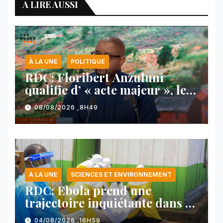
A LIRE AUSSI
À LA UNE
POLITIQUE
RDC: Floribert Anzuluni
qualifie d’ « acte majeur », le
protocole de désarmement des
08/08/2026 ,8H49
FDLR
À LA UNE
SCIENCES ET ENVIRONNEMENT
RDC: Ebola prend une
trajectoire inquiétante dans le
nord-est du pays
04/08/2026 ,16H59