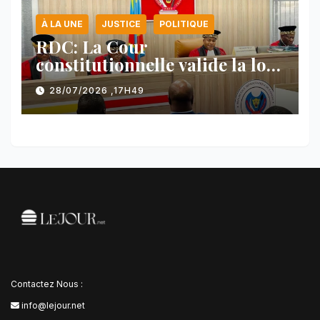
À LA UNE
JUSTICE
POLITIQUE
RDC: La Cour
constitutionnelle valide la loi
référendaire sous réserves de
28/07/2026 ,17H49
plusieurs dispositions
Contactez Nous :
info@lejour.net