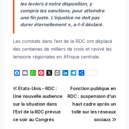
les leviers à notre disposition, y
compris les sanctions, pour atteindre
une fin juste. L’injustice ne doit pas
durer éternellement », a-t-il déclaré.
Les combats dans l’est de la RDC ont déplacé
des centaines de milliers de civils et ravivé les
tensions régionales en Afrique centrale.
F
E
W
P
X
P
L
T
S
a
m
h
i
r
i
e
h
c
a
a
n
i
n
l
a
Navigation
États-Unis – RDC :
Fonction publique en
e
i
t
t
n
k
e
r
b
l
s
e
t
e
g
e
Une nouvelle audience
RDC : suspension d’un
de
o
A
r
d
r
sur la situation dans
haut cadre après un
o
p
e
I
a
l’article
l’Est de la RDC prévue
tollé sur les réseaux
k
p
s
n
m
t
ce soir au Congrès
sociaux