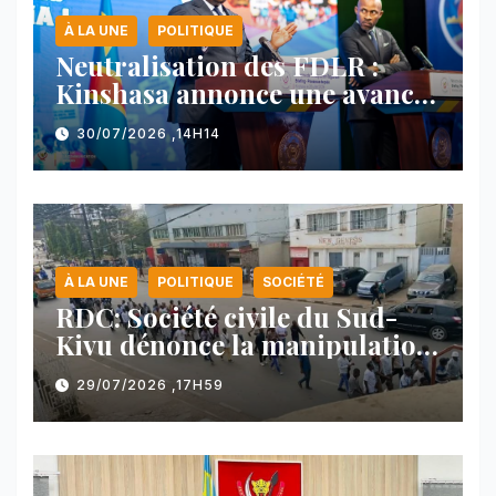
À LA UNE
POLITIQUE
Neutralisation des FDLR :
Kinshasa annonce une avancée
majeure et maintient sa ligne
30/07/2026 ,14H14
face au Rwanda
À LA UNE
POLITIQUE
SOCIÉTÉ
RDC: Société civile du Sud-
Kivu dénonce la manipulation
des manifestations par
29/07/2026 ,17H59
l’AFC/M23