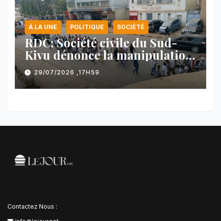
À LA UNE
POLITIQUE
SOCIÉTÉ
RDC: Société civile du Sud-
Kivu dénonce la manipulation
des manifestations par
29/07/2026 ,17H59
l’AFC/M23
Contactez Nous :