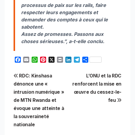
processus de paix sur les rails, faire
respecter leurs engagements et
demander des comptes à ceux qui le
sabotent.
Assez de promesses. Passons aux
choses sérieuses.”, a-t-elle conclu.
F
E
W
P
X
P
L
T
S
a
m
h
i
r
i
e
h
c
a
a
n
i
n
l
a
Navigation
RDC: Kinshasa
L’ONU et la RDC
e
i
t
t
n
k
e
r
b
l
s
e
t
e
g
e
dénonce une «
renforcent la mise en
de
o
A
r
d
r
intrusion numérique »
œuvre du cessez-le-
o
p
e
I
a
l’article
de MTN Rwanda et
feu
k
p
s
n
m
t
évoque une atteinte à
la souveraineté
nationale