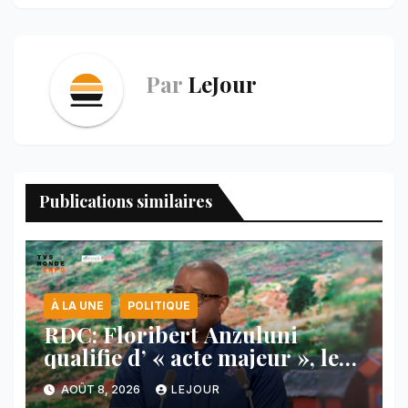
Par
LeJour
Publications similaires
À LA UNE
POLITIQUE
RDC: Floribert Anzuluni
qualifie d’ « acte majeur », le
protocole de désarmement des
AOÛT 8, 2026
LEJOUR
FDLR