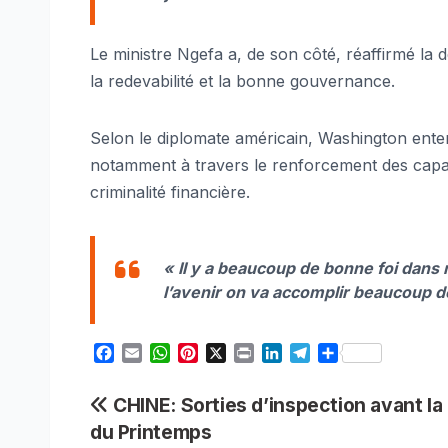
Le ministre Ngefa a, de son côté, réaffirmé l
la redevabilité et la bonne gouvernance.
Selon le diplomate américain, Washington ente
notamment à travers le renforcement des capaci
criminalité financière.
« Il y a beaucoup de bonne foi dans 
l’avenir on va accomplir beaucoup d
F
E
W
P
X
P
L
T
S
a
m
h
i
r
i
e
h
c
a
a
n
i
n
l
a
Navigation
CHINE: Sorties d’inspection avant la
e
i
t
t
n
k
e
r
du Printemps
b
l
s
e
t
e
g
e