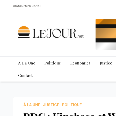
Skip
06/08/2026 ,16h53
to
content
À La Une
Politique
Économies
Justice
Contact
À LA UNE
JUSTICE
POLITIQUE