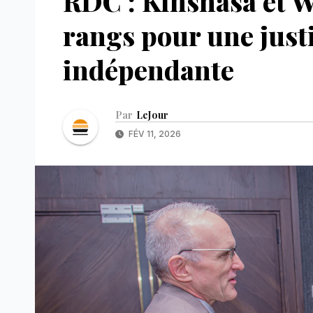
RDC : Kinshasa et W
rangs pour une justi
indépendante
Par
LeJour
FÉV 11, 2026