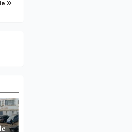
ale
le