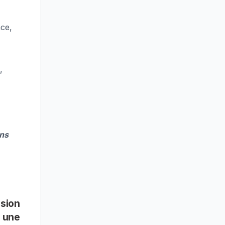
nce,
,
ans
usion
 une