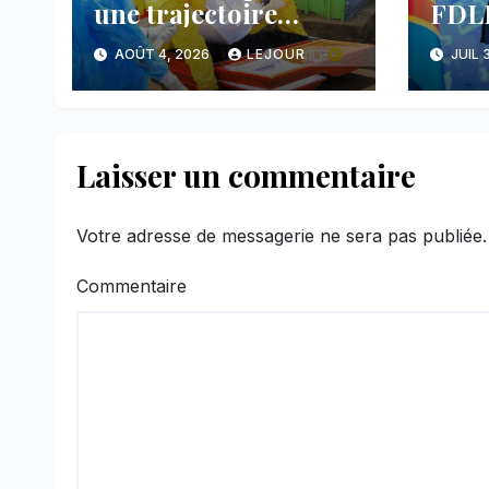
une trajectoire
FDLR
inquiétante dans le
anno
AOÛT 4, 2026
LEJOUR
JUIL 
nord-est du pays
avan
main
face
Laisser un commentaire
Votre adresse de messagerie ne sera pas publiée.
Commentaire