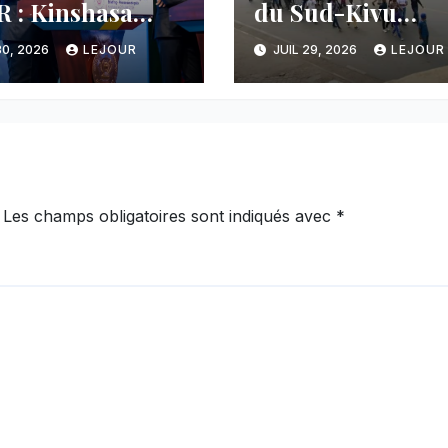
 : Kinshasa
du Sud-Kivu
nce une
dénonce la
30, 2026
LEJOUR
JUIL 29, 2026
LEJOUR
cée majeure et
manipulation de
tient sa ligne
manifestations p
 au Rwanda
l’AFC/M23
Les champs obligatoires sont indiqués avec
*