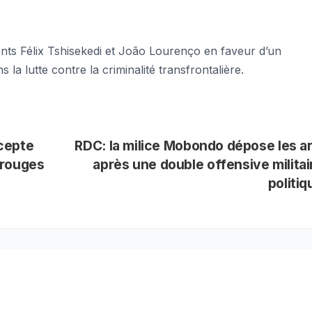
nts Félix Tshisekedi et João Lourenço en faveur d’un
la lutte contre la criminalité transfrontalière.
cepte
RDC: la milice Mobondo dépose les 
s rouges
après une double offensive militai
politi