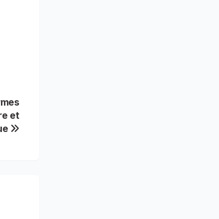
armes
re et
que