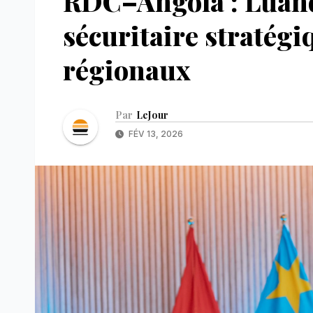
RDC–Angola : Luanda
sécuritaire stratégi
régionaux
Par
LeJour
FÉV 13, 2026