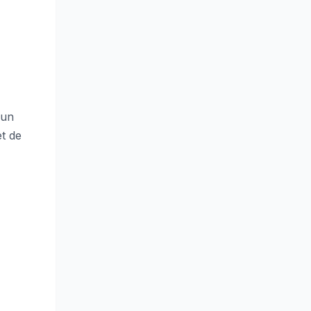
 un
t de