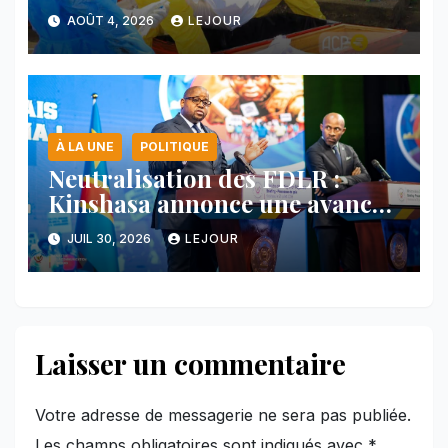
nord-est du pays
AOÛT 4, 2026
LEJOUR
À LA UNE
POLITIQUE
Neutralisation des FDLR :
Kinshasa annonce une avancée
majeure et maintient sa ligne
JUIL 30, 2026
LEJOUR
face au Rwanda
Laisser un commentaire
Votre adresse de messagerie ne sera pas publiée.
Les champs obligatoires sont indiqués avec
*