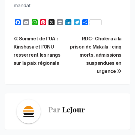
mandat.
F
E
W
P
X
P
L
T
S
a
m
h
i
r
i
e
h
c
a
a
n
i
n
l
a
Navigation
Sommet de l’UA :
RDC- Choléra à la
e
i
t
t
n
k
e
r
b
l
s
e
t
e
g
e
Kinshasa et l’ONU
prison de Makala : cinq
de
o
A
r
d
r
resserrent les rangs
morts, admissions
o
p
e
I
a
l’article
sur la paix régionale
suspendues en
k
p
s
n
m
t
urgence
Par
LeJour