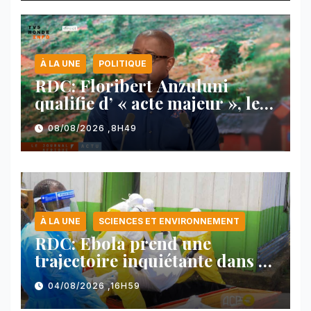
À LA UNE
POLITIQUE
RDC: Floribert Anzuluni
qualifie d’ « acte majeur », le
protocole de désarmement des
08/08/2026 ,8H49
FDLR
À LA UNE
SCIENCES ET ENVIRONNEMENT
RDC: Ebola prend une
trajectoire inquiétante dans le
nord-est du pays
04/08/2026 ,16H59