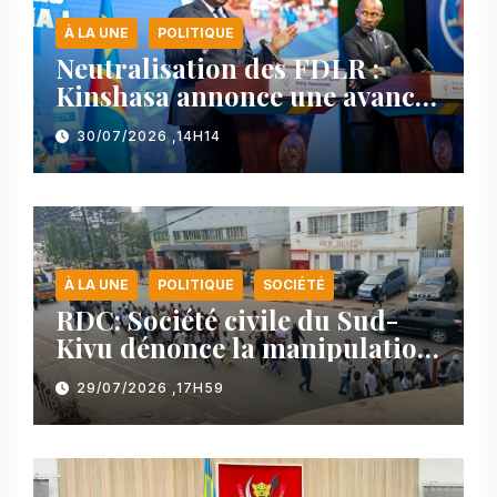
À LA UNE
POLITIQUE
Neutralisation des FDLR :
Kinshasa annonce une avancée
majeure et maintient sa ligne
30/07/2026 ,14H14
face au Rwanda
À LA UNE
POLITIQUE
SOCIÉTÉ
RDC: Société civile du Sud-
Kivu dénonce la manipulation
des manifestations par
29/07/2026 ,17H59
l’AFC/M23