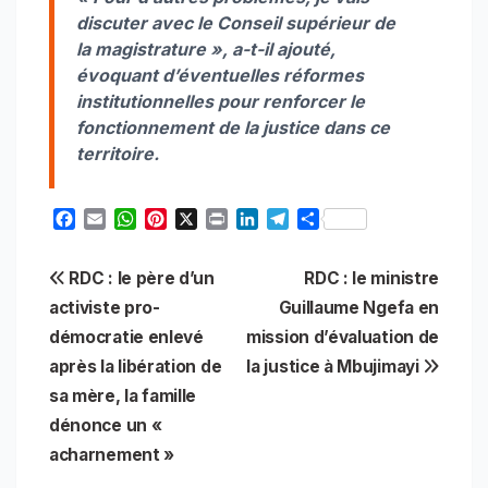
discuter avec le Conseil supérieur de
la magistrature », a-t-il ajouté,
évoquant d’éventuelles réformes
institutionnelles pour renforcer le
fonctionnement de la justice dans ce
territoire.
F
E
W
P
X
P
L
T
S
a
m
h
i
r
i
e
h
c
a
a
n
i
n
l
a
Navigation
RDC : le père d’un
RDC : le ministre
e
i
t
t
n
k
e
r
b
l
s
e
t
e
g
e
activiste pro-
Guillaume Ngefa en
de
o
A
r
d
r
démocratie enlevé
mission d’évaluation de
o
p
e
I
a
l’article
après la libération de
la justice à Mbujimayi
k
p
s
n
m
t
sa mère, la famille
dénonce un «
acharnement »