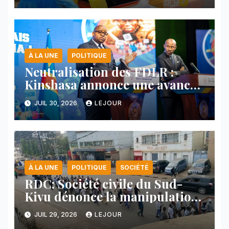
À LA UNE
POLITIQUE
Neutralisation des FDLR :
Kinshasa annonce une avancée
majeure et maintient sa ligne
JUIL 30, 2026
LEJOUR
face au Rwanda
À LA UNE
POLITIQUE
SOCIÉTÉ
RDC: Société civile du Sud-
Kivu dénonce la manipulation
des manifestations par
JUIL 29, 2026
LEJOUR
l’AFC/M23