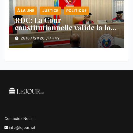
À LA UNE
JUSTICE
POLITIQUE
RDC: La Cour
constitutionnelle valide la loi
référendaire sous réserves de
28/07/2026 ,17H49
plusieurs dispositions
Contactez Nous :
info@lejour.net