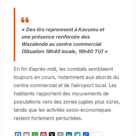
« Des tirs reprennent à Kavumu et
une présence renforcée des
Wazalendo au centre commercial
(Situation 18h40 locale, 16h40 TU) »
En fin d’après-midi, les combats semblaient
toujours en cours, notamment aux abords du
centre commercial et de l’aéroport local. Les
habitants rapportent des mouvements de
populations vers des zones jugées plus sûres,
tandis que les activités socio-économiques
restent fortement perturbées.
F
E
W
P
X
P
L
T
S