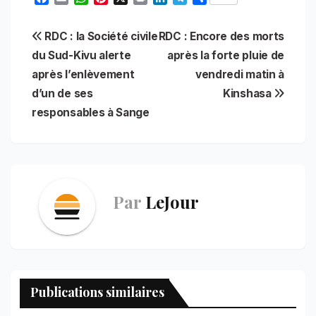
a
m
h
i
r
i
e
h
c
a
a
n
i
n
l
a
Navigation
RDC : la Société civile
RDC : Encore des morts
e
i
t
t
n
k
e
r
b
l
s
e
t
e
g
e
du Sud-Kivu alerte
après la forte pluie de
de
o
A
r
d
r
après l’enlèvement
vendredi matin à
o
p
e
I
a
l’article
d’un de ses
Kinshasa
k
p
s
n
m
t
responsables à Sange
Par
LeJour
Publications similaires