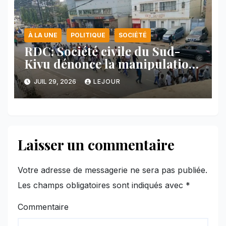
À LA UNE
POLITIQUE
SOCIÉTÉ
RDC: Société civile du Sud-
Kivu dénonce la manipulation
des manifestations par
JUIL 29, 2026
LEJOUR
l’AFC/M23
Laisser un commentaire
Votre adresse de messagerie ne sera pas publiée.
Les champs obligatoires sont indiqués avec
*
Commentaire