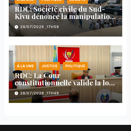
RDC: Société civile du Sud-
Kivu dénonce la manipulation
des manifestations par
29/07/2026 ,17H59
l’AFC/M23
À LA UNE
JUSTICE
POLITIQUE
RDC: La Cour
constitutionnelle valide la loi
référendaire sous réserves de
28/07/2026 ,17H49
plusieurs dispositions