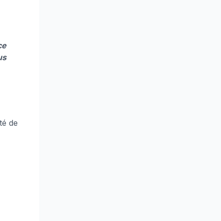
ce
us
té de