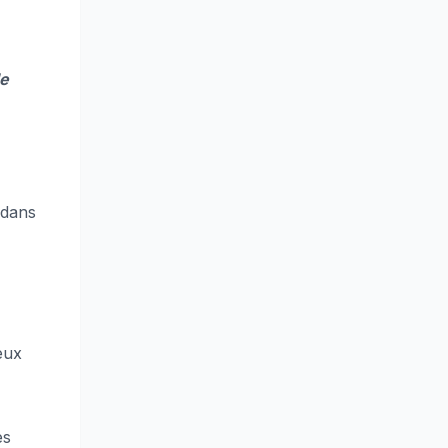
de
 dans
eux
es