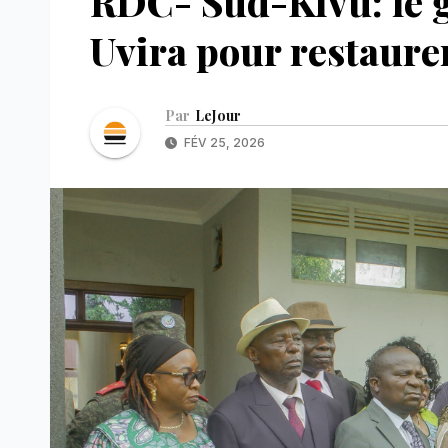
RDC- Sud-Kivu: le 
Uvira pour restaurer 
Par
LeJour
FÉV 25, 2026