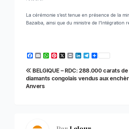
La cérémonie s’est tenue en présence de la mini
Bazaiba, ainsi que du ministre de l’Intégration 
F
E
W
P
X
P
L
T
S
a
m
h
i
r
i
e
h
c
a
a
n
i
n
l
a
Navigation
BELGIQUE – RDC: 288.000 carats de
e
i
t
t
n
k
e
r
diamants congolais vendus aux enchèr
b
l
s
e
t
e
g
e
de
o
A
r
d
r
Anvers
o
p
e
I
a
l’article
k
p
s
n
m
t
Par
LeJour