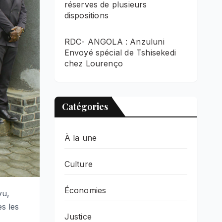
réserves de plusieurs
dispositions
RDC- ANGOLA : Anzuluni
Envoyé spécial de Tshisekedi
chez Lourenço
Catégories
À la une
Culture
Économies
vu,
ès les
Justice