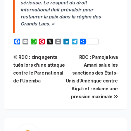
sérieuse. Le respect du droit
international doit prévaloir pour
restaurer la paix dans la région des
Grands Lacs. »
F
E
W
P
X
P
L
T
S
a
m
h
i
r
i
e
h
c
a
a
n
i
n
l
a
Navigation
RDC : cinq agents
RDC : Pamoja kwa
e
i
t
t
n
k
e
r
b
l
s
e
t
e
g
e
tués lors d’une attaque
Amani salue les
de
o
A
r
d
r
contre le Parc national
sanctions des États-
o
p
e
I
a
l’article
de l’Upemba
Unis d’Amérique contre
k
p
s
n
m
t
Kigali et réclame une
pression maximale