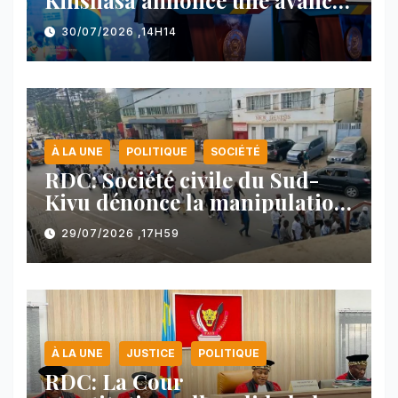
majeure et maintient sa ligne
30/07/2026 ,14H14
face au Rwanda
À LA UNE
POLITIQUE
SOCIÉTÉ
RDC: Société civile du Sud-
Kivu dénonce la manipulation
des manifestations par
29/07/2026 ,17H59
l’AFC/M23
À LA UNE
JUSTICE
POLITIQUE
RDC: La Cour