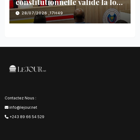
constitutionnelle valide la loi
référendaire sous réserves de
28/07/2026 ,17H49
plusieurs dispositions
Contactez Nous :
info@lejour.net
+243 89 66 54 529