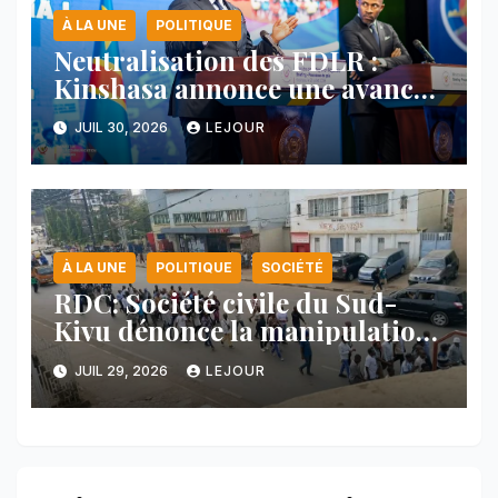
À LA UNE
POLITIQUE
Neutralisation des FDLR :
Kinshasa annonce une avancée
majeure et maintient sa ligne
JUIL 30, 2026
LEJOUR
face au Rwanda
À LA UNE
POLITIQUE
SOCIÉTÉ
RDC: Société civile du Sud-
Kivu dénonce la manipulation
des manifestations par
JUIL 29, 2026
LEJOUR
l’AFC/M23