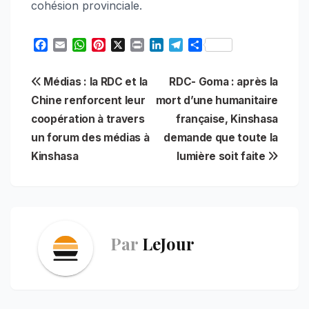
cohésion provinciale.
F
E
W
P
X
P
L
T
S
a
m
h
i
r
i
e
h
c
a
a
n
i
n
l
a
Navigation
Médias : la RDC et la
RDC- Goma : après la
e
i
t
t
n
k
e
r
b
l
s
e
t
e
g
e
Chine renforcent leur
mort d’une humanitaire
de
o
A
r
d
r
coopération à travers
française, Kinshasa
o
p
e
I
a
l’article
un forum des médias à
demande que toute la
k
p
s
n
m
t
Kinshasa
lumière soit faite
Par
LeJour