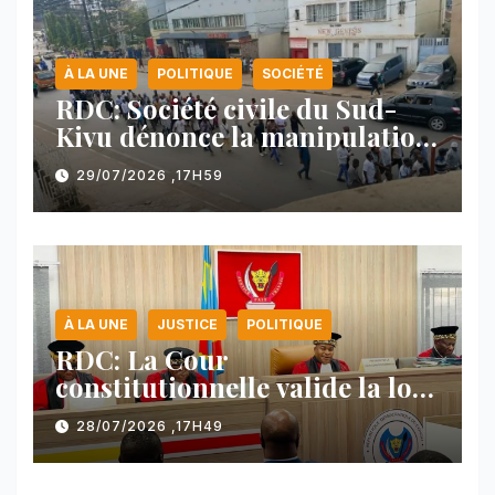
À LA UNE
POLITIQUE
SOCIÉTÉ
RDC: Société civile du Sud-
Kivu dénonce la manipulation
des manifestations par
29/07/2026 ,17H59
l’AFC/M23
À LA UNE
JUSTICE
POLITIQUE
RDC: La Cour
constitutionnelle valide la loi
référendaire sous réserves de
28/07/2026 ,17H49
plusieurs dispositions