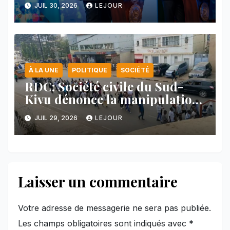
majeure et maintient sa ligne
JUIL 30, 2026
LEJOUR
face au Rwanda
À LA UNE
POLITIQUE
SOCIÉTÉ
RDC: Société civile du Sud-
Kivu dénonce la manipulation
des manifestations par
JUIL 29, 2026
LEJOUR
l’AFC/M23
Laisser un commentaire
Votre adresse de messagerie ne sera pas publiée.
Les champs obligatoires sont indiqués avec
*