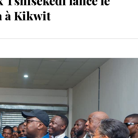
 Tshisekedi lance le
 à Kikwit