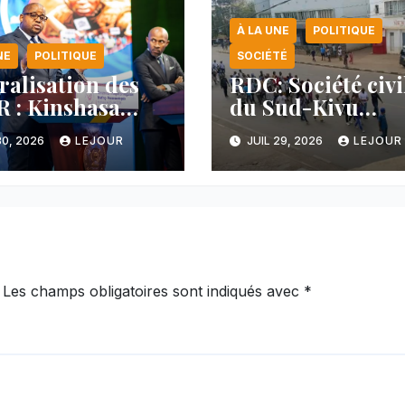
À LA UNE
POLITIQUE
NE
POLITIQUE
SOCIÉTÉ
ralisation des
RDC: Société civi
 : Kinshasa
du Sud-Kivu
nce une
dénonce la
30, 2026
LEJOUR
JUIL 29, 2026
LEJOUR
cée majeure et
manipulation de
tient sa ligne
manifestations p
 au Rwanda
l’AFC/M23
Les champs obligatoires sont indiqués avec
*