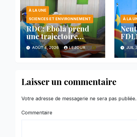
À LA UNE
SCIENCES ET ENVIRONNEMENT
À LA U
RDC: Ebola prend
Neut
une trajectoire
FDLR
inquiétante dans le
anno
AOÛT 4, 2026
LEJOUR
JUIL 
nord-est du pays
avan
main
face
Laisser un commentaire
Votre adresse de messagerie ne sera pas publiée.
Commentaire