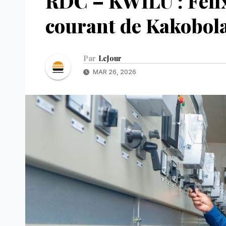
RDC – KWILU : Félix
courant de Kakobola
Par
LeJour
MAR 26, 2026