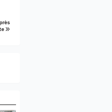
près
nte