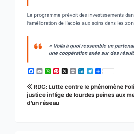
Le programme prévoit des investissements dans 
l’amélioration de l’accès aux soins dans les zon
« Voilà à quoi ressemble un partena
une coopération axée sur des résul
F
E
W
P
X
P
L
T
S
a
m
h
i
r
i
e
h
c
a
a
n
i
n
l
a
Navigation
RDC: Lutte contre le phénomène Folio
e
i
t
t
n
k
e
r
justice inflige de lourdes peines aux 
b
l
s
e
t
e
g
e
de
o
A
r
d
r
d’un réseau
o
p
e
I
a
l’article
k
p
s
n
m
t