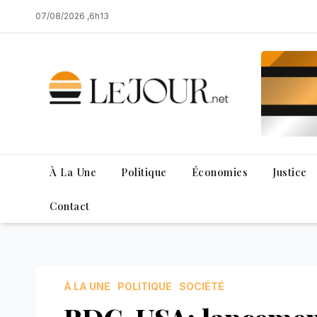
Skip
07/08/2026 ,6h13
to
content
À La Une
Politique
Économies
Justice
Contact
À LA UNE
POLITIQUE
SOCIÉTÉ