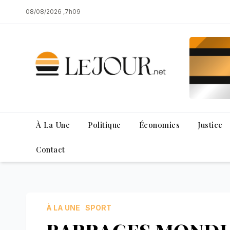
Skip
08/08/2026 ,7h09
to
content
À La Une
Politique
Économies
Justice
Contact
À LA UNE
SPORT