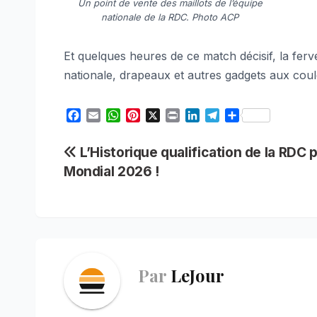
Un point de vente des maillots de l’équipe
nationale de la RDC. Photo ACP
Et quelques heures de ce match décisif, la fer
nationale, drapeaux et autres gadgets aux coule
F
E
W
P
X
P
L
T
S
a
m
h
i
r
i
e
h
c
a
a
n
i
n
l
a
Navigation
L’Historique qualification de la RDC p
e
i
t
t
n
k
e
r
Mondial 2026 !
b
l
s
e
t
e
g
e
de
o
A
r
d
r
o
p
e
I
a
l’article
k
p
s
n
m
t
Par
LeJour