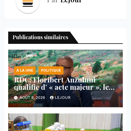
Publications similaires
À LA UNE
POLITIQUE
RDC: Floribert Anzuluni
qualifie d’ « acte majeur », le
protocole de désarmement des
AOÛT 8, 2026
LEJOUR
FDLR