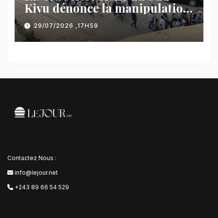
Kivu dénonce la manipulation
des manifestations par
29/07/2026 ,17H59
l’AFC/M23
Contactez Nous :
info@lejour.net
+243 89 66 54 529