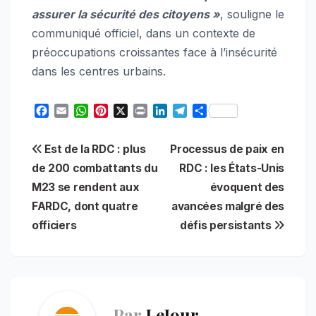
assurer la sécurité des citoyens »
, souligne le
communiqué officiel, dans un contexte de
préoccupations croissantes face à l’insécurité
dans les centres urbains.
F
E
W
P
X
P
L
T
S
a
m
h
i
r
i
e
h
c
a
a
n
i
n
l
a
Navigation
Est de la RDC : plus
Processus de paix en
e
i
t
t
n
k
e
r
b
l
s
e
t
e
g
e
de 200 combattants du
RDC : les États-Unis
de
o
A
r
d
r
M23 se rendent aux
évoquent des
o
p
e
I
a
l’article
FARDC, dont quatre
avancées malgré des
k
p
s
n
m
t
officiers
défis persistants
Par
LeJour