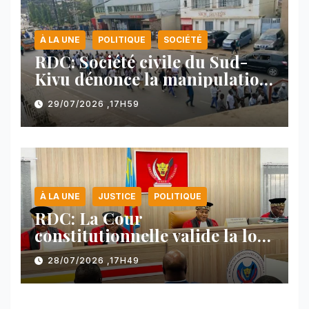
À LA UNE
POLITIQUE
SOCIÉTÉ
RDC: Société civile du Sud-
Kivu dénonce la manipulation
des manifestations par
29/07/2026 ,17H59
l’AFC/M23
À LA UNE
JUSTICE
POLITIQUE
RDC: La Cour
constitutionnelle valide la loi
référendaire sous réserves de
28/07/2026 ,17H49
plusieurs dispositions