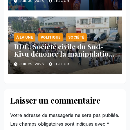
JUIL 30, 2026
LEJOUR
face au Rwanda
À LA UNE
POLITIQUE
SOCIÉTÉ
RDC: Société civile du Sud-
Kivu dénonce la manipulation
des manifestations par
JUIL 29, 2026
LEJOUR
l’AFC/M23
Laisser un commentaire
Votre adresse de messagerie ne sera pas publiée.
Les champs obligatoires sont indiqués avec
*