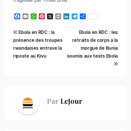
F
E
W
P
X
P
L
T
S
a
m
h
i
r
i
e
h
c
a
a
n
i
n
l
a
Navigation
Ebola en RDC : la
Ebola en RDC : les
e
i
t
t
n
k
e
r
b
l
s
e
t
e
g
e
présence des troupes
retraits de corps à la
de
o
A
r
d
r
rwandaises entrave la
morgue de Bunia
o
p
e
I
a
l’article
riposte au Kivu
soumis aux tests Ebola
k
p
s
n
m
t
Par
LeJour