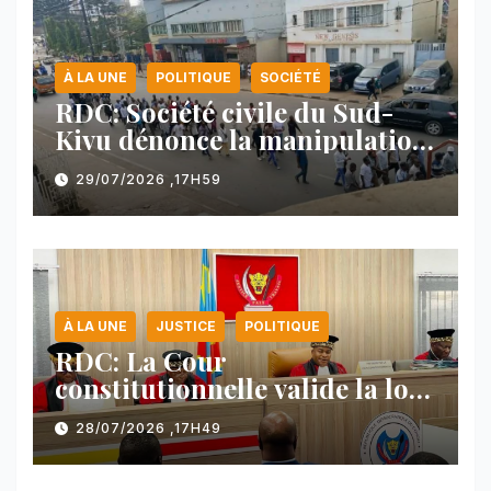
À LA UNE
POLITIQUE
SOCIÉTÉ
RDC: Société civile du Sud-
Kivu dénonce la manipulation
des manifestations par
29/07/2026 ,17H59
l’AFC/M23
À LA UNE
JUSTICE
POLITIQUE
RDC: La Cour
constitutionnelle valide la loi
référendaire sous réserves de
28/07/2026 ,17H49
plusieurs dispositions