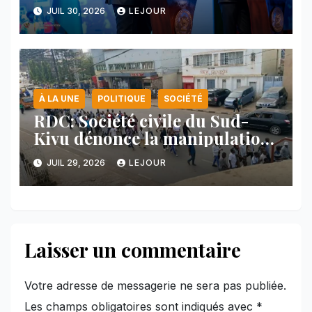
majeure et maintient sa ligne
JUIL 30, 2026
LEJOUR
face au Rwanda
À LA UNE
POLITIQUE
SOCIÉTÉ
RDC: Société civile du Sud-
Kivu dénonce la manipulation
des manifestations par
JUIL 29, 2026
LEJOUR
l’AFC/M23
Laisser un commentaire
Votre adresse de messagerie ne sera pas publiée.
Les champs obligatoires sont indiqués avec
*