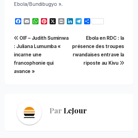
Ebola/Bundibugyo ».
F
E
W
P
X
P
L
T
S
a
m
h
i
r
i
e
h
c
a
a
n
i
n
l
a
Navigation
OIF – Judith Suminwa
Ebola en RDC : la
e
i
t
t
n
k
e
r
b
l
s
e
t
e
g
e
: Juliana Lumumba «
présence des troupes
de
o
A
r
d
r
incarne une
rwandaises entrave la
o
p
e
I
a
l’article
francophonie qui
riposte au Kivu
k
p
s
n
m
t
avance »
Par
LeJour