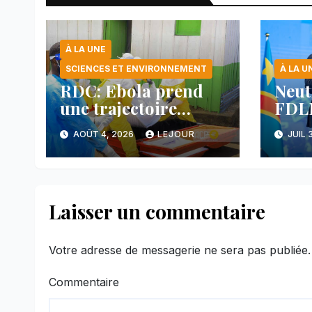
À LA UNE
SCIENCES ET ENVIRONNEMENT
À LA U
RDC: Ebola prend
Neut
une trajectoire
FDLR
inquiétante dans le
anno
AOÛT 4, 2026
LEJOUR
JUIL 
nord-est du pays
avan
main
face
Laisser un commentaire
Votre adresse de messagerie ne sera pas publiée.
Commentaire