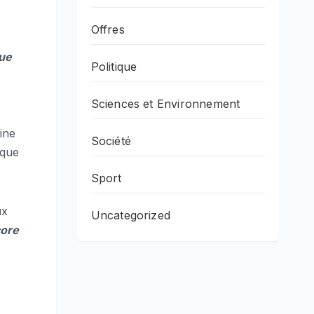
Offres
que
Politique
Sciences et Environnement
ine
Société
aque
Sport
ux
Uncategorized
core