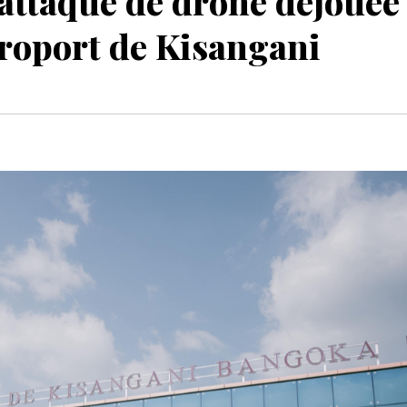
attaque de drone déjouée
éroport de Kisangani