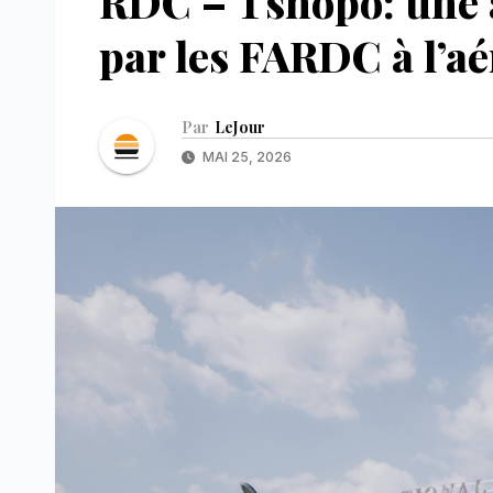
RDC – Tshopo: une 
par les FARDC à l’a
Par
LeJour
MAI 25, 2026