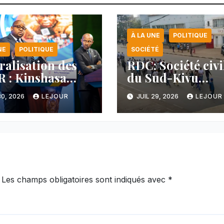
À LA UNE
POLITIQUE
NE
POLITIQUE
SOCIÉTÉ
ralisation des
RDC: Société civi
 : Kinshasa
du Sud-Kivu
nce une
dénonce la
30, 2026
LEJOUR
JUIL 29, 2026
LEJOUR
cée majeure et
manipulation de
tient sa ligne
manifestations p
 au Rwanda
l’AFC/M23
Les champs obligatoires sont indiqués avec
*