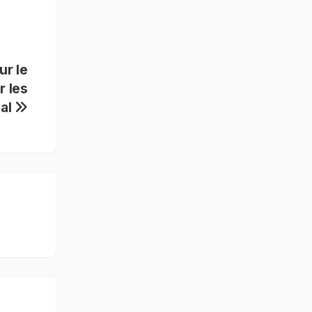
ur le
r les
ial