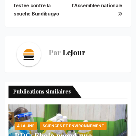
o
p
e
I
a
l’article
testée contre la
l’Assemblée nationale
k
p
s
n
m
t
souche Bundibugyo
Par
LeJour
Publications similaires
À LA UNE
SCIENCES ET ENVIRONNEMENT
RDC: Ebola prend une