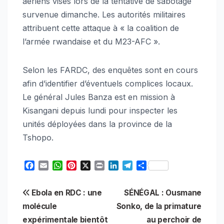
aériens visés lors de la tentative de sabotage
survenue dimanche. Les autorités militaires
attribuent cette attaque à « la coalition de
l’armée rwandaise et du M23-AFC ».
Selon les FARDC, des enquêtes sont en cours
afin d’identifier d’éventuels complices locaux.
Le général Jules Banza est en mission à
Kisangani depuis lundi pour inspecter les
unités déployées dans la province de la
Tshopo.
F
E
W
P
X
P
L
T
S
a
m
h
i
r
i
e
h
c
a
a
n
i
n
l
a
Navigation
Ebola en RDC : une
SÉNÉGAL : Ousmane
e
i
t
t
n
k
e
r
b
l
s
e
t
e
g
e
molécule
Sonko, de la primature
de
o
A
r
d
r
expérimentale bientôt
au perchoir de