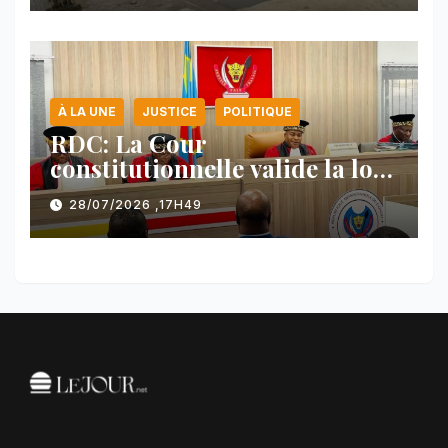
À LA UNE
JUSTICE
POLITIQUE
RDC: La Cour
constitutionnelle valide la loi
référendaire sous réserves de
28/07/2026 ,17H49
plusieurs dispositions