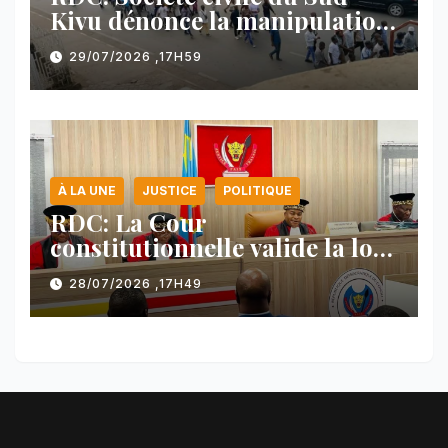
Kivu dénonce la manipulation
des manifestations par
29/07/2026 ,17H59
l’AFC/M23
À LA UNE
JUSTICE
POLITIQUE
RDC: La Cour
constitutionnelle valide la loi
référendaire sous réserves de
28/07/2026 ,17H49
plusieurs dispositions