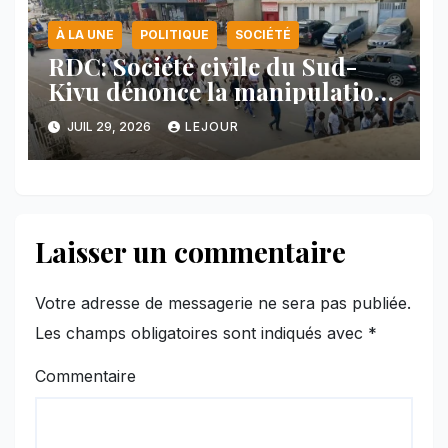
À LA UNE
POLITIQUE
SOCIÉTÉ
RDC: Société civile du Sud-
Kivu dénonce la manipulation
des manifestations par
JUIL 29, 2026
LEJOUR
l’AFC/M23
Laisser un commentaire
Votre adresse de messagerie ne sera pas publiée.
Les champs obligatoires sont indiqués avec
*
Commentaire