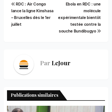
c
a
a
n
i
n
l
a
Navigation
RDC : Air Congo
Ebola en RDC : une
e
i
t
t
n
k
e
r
b
l
s
e
t
e
g
e
lance la ligne Kinshasa
molécule
de
o
A
r
d
r
– Bruxelles dès le 1er
expérimentale bientôt
o
p
e
I
a
l’article
juillet
testée contre la
k
p
s
n
m
t
souche Bundibugyo
Par
LeJour
Publications similaires