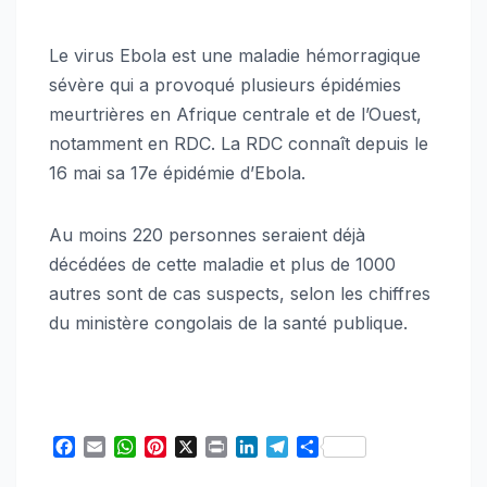
Le virus Ebola est une maladie hémorragique
sévère qui a provoqué plusieurs épidémies
meurtrières en Afrique centrale et de l’Ouest,
notamment en RDC. La RDC connaît depuis le
16 mai sa 17e épidémie d’Ebola.
Au moins 220 personnes seraient déjà
décédées de cette maladie et plus de 1000
autres sont de cas suspects, selon les chiffres
du ministère congolais de la santé publique.
F
E
W
P
X
P
L
T
S
a
m
h
i
r
i
e
h